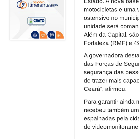
Estado. A nova base 
motocicletas e uma v
ostensivo no municí
unidade será comand
Além da Capital, sã
Fortaleza (RMF) e 49 
A governadora desta
das Forças de Segur
segurança das pessoa
de trazer mais capa
Ceará”, afirmou.
Para garantir ainda 
recebeu também uma
espalhadas pela cid
de videomonitoramen