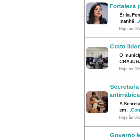
Fortaleza 
Érika Fon
manhã
..
Hoje às 07
Crato lide
O municí
CRAJU
Hoje às 06
Secretaria
antirrábica
A Secreta
em
...Co
Hoje às 06
Governo M