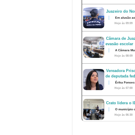
Juazeiro do Nor
Em alusão ao
Hoje às 09:09
Câmara de Juaz
evasão escolar
A Câmara Muni
Hoje às 08:09
Vereadora Pris
de deputada fed
Érika Fonsec
Hoje às 07:00
Crato lidera o 
O município 
Hoje às 06:30