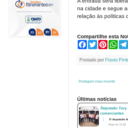
A entrada será libe
na cidade e segue a
relação às políticas 
Compartilhe esta Not
F
T
P
W
a
w
i
h
c
i
n
a
e
t
t
t
Postado por
Flavio Pint
b
t
e
s
o
e
r
A
o
r
e
p
k
s
p
t
Postagem mais recente
Últimas notícias
Deputado Yury 
comerciantes
O deputado fe
Hoje às 11:18