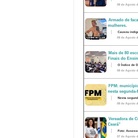
08 de Agosto d
Armado de faca
mulheres.
Causou indig
08 de Agosto d
Mais de 80 esco
Finais do Ensi
O Índice de 
08 de Agosto d
FPM: município
nesta segunda-fe
Nesta segunda
08 de Agosto d
Vereadora de Cu
Ceará"
Foto: Assess
07 de Agosto d