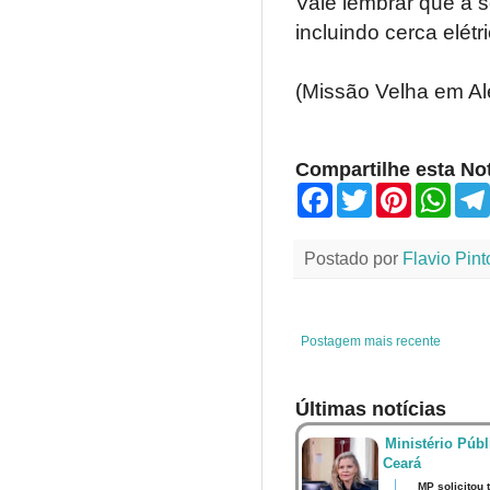
Vale lembrar que a 
incluindo cerca elét
(Missão Velha em Al
Compartilhe esta Not
F
T
P
W
a
w
i
h
c
i
n
a
e
t
t
t
Postado por
Flavio Pint
b
t
e
s
o
e
r
A
o
r
e
p
k
s
p
t
Postagem mais recente
Últimas notícias
Ministério Públ
Ceará
MP solicitou