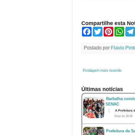
Compartilhe esta Not
F
T
P
W
a
w
i
h
c
i
n
a
e
t
t
t
Postado por
Flavio Pint
b
t
e
s
o
e
r
A
o
r
e
p
k
s
p
t
Postagem mais recente
Últimas notícias
Barbalha convi
SENAC
A Prefeitura 
Hoje às 15:30
Prefeitura de S