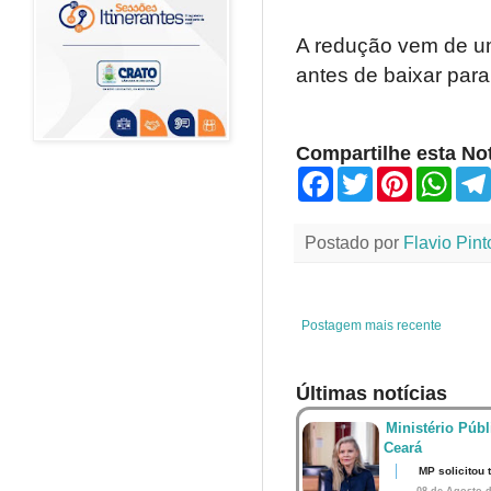
A redução vem de um
antes de baixar para
Compartilhe esta Not
F
T
P
W
a
w
i
h
c
i
n
a
e
t
t
t
Postado por
Flavio Pint
b
t
e
s
o
e
r
A
o
r
e
p
k
s
p
t
Postagem mais recente
Últimas notícias
Ministério Públ
Ceará
MP solicitou
08 de Agosto d