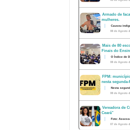
Armado de faca
mulheres.
Causou indig
08 de Agosto d
Mais de 80 esco
Finais do Ensi
O Índice de 
08 de Agosto d
FPM: município
nesta segunda-fe
Nesta segunda
08 de Agosto d
Vereadora de Cu
Ceará"
Foto: Assess
07 de Agosto d