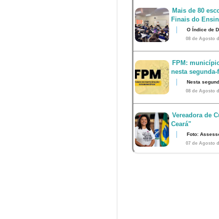
Mais de 80 esco
Finais do Ensi
O Índice de 
08 de Agosto d
FPM: município
nesta segunda-fe
Nesta segunda
08 de Agosto d
Vereadora de Cu
Ceará"
Foto: Assess
07 de Agosto d