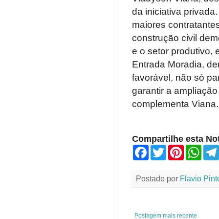
da iniciativa privad
maiores contratantes
construção civil dem
e o setor produtivo,
Entrada Moradia, den
favorável, não só p
garantir a ampliaçã
complementa Viana.
Compartilhe esta Not
F
T
P
W
a
w
i
h
c
i
n
a
e
t
t
t
Postado por
Flavio Pint
b
t
e
s
o
e
r
A
o
r
e
p
k
s
p
t
Postagem mais recente