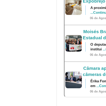
Expobrejo
A proximi
...Contin
06 de Agos
Moisés Br
Estadual 
O deputa
institui
..
06 de Agos
Câmara ap
câmeras do
Érika Fon
em
...Co
06 de Agos