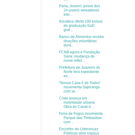
Parla, Jovem!: posse dos
24 jovens vereadores
elei...
Iniciativa oferta 100 bolsas
de graduação EaD
grat...
Banco de Alimentos recebe
doações voluntárias
dura...
FCNB agora é Fundação
Sana: mudança de
nome reflet...
Prefeitura de Juazeiro do
Norte terá expediente
es...
“Nossa Casa é de Todos”
movimenta Sapiranga
com se...
Crato avança em
mobilidade urbana:
Obra do Canal d...
Feira de Fogos movimenta
Parque das Timbaúbas
com ...
Encontro de Lideranças
Públicas abre espaço