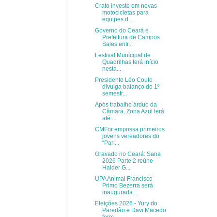
Crato investe em novas
motocicletas para
equipes d...
Governo do Ceará e
Prefeitura de Campos
Sales entr...
Festival Municipal de
Quadrilhas terá início
nesta...
Presidente Léo Couto
divulga balanço do 1º
semestr...
Após trabalho árduo da
Câmara, Zona Azul terá
até ...
CMFor empossa primeiros
jovens vereadores do
“Parl...
Gravado no Ceará: Sana
2026 Parte 2 reúne
Halder G...
UPA Animal Francisco
Primo Bezerra será
inaugurada...
Eleições 2026 - Yury do
Paredão e Davi Macedo