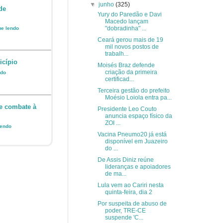
▼
junho
(325)
de
Yury do Paredão e Davi
Macedo lançam
"dobradinha" ...
ue lendo
Ceará gerou mais de 19
mil novos postos de
trabalh...
icípio
Moisés Braz defende
criação da primeira
ndo
certificad...
Terceira gestão do prefeito
Moésio Loiola entra pa...
e combate à
Presidente Leo Couto
anuncia espaço físico da
ZOI ...
lendo
Vacina Pneumo20 já está
disponível em Juazeiro
do ...
De Assis Diniz reúne
lideranças e apoiadores
de ma...
Lula vem ao Cariri nesta
quinta-feira, dia 2
Por suspeita de abuso de
poder, TRE-CE
suspende 'C...