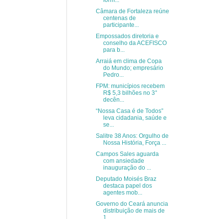
form...
Câmara de Fortaleza reúne
centenas de
participante...
Empossados diretoria e
conselho da ACEFISCO
para b...
Arraiá em clima de Copa
do Mundo; empresário
Pedro...
FPM: municípios recebem
R$ 5,3 bilhões no 3°
decên...
“Nossa Casa é de Todos”
leva cidadania, saúde e
se...
Salitre 38 Anos: Orgulho de
Nossa História, Força ...
Campos Sales aguarda
com ansiedade
inauguração do ...
Deputado Moisés Braz
destaca papel dos
agentes mob...
Governo do Ceará anuncia
distribuição de mais de
1...