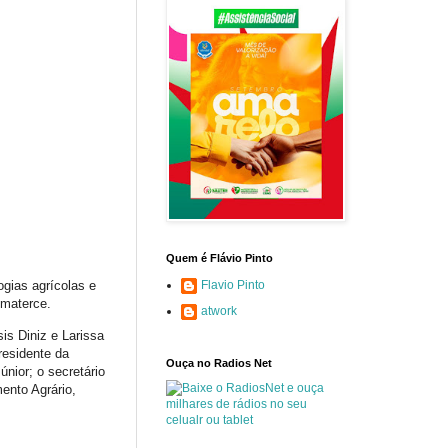
Quem é Flávio Pinto
Flavio Pinto
ogias agrícolas e
Ematerce.
atwork
is Diniz e Larissa
residente da
Ouça no Radios Net
nior; o secretário
ento Agrário,