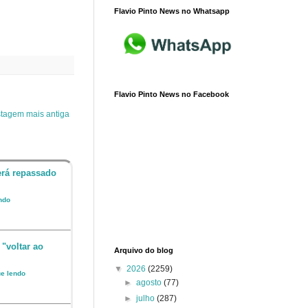
Flavio Pinto News no Whatsapp
Flavio Pinto News no Facebook
tagem mais antiga
erá repassado
endo
 "voltar ao
Arquivo do blog
▼
2026
(2259)
ue lendo
►
agosto
(77)
►
julho
(287)