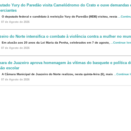
utado Yury do Paredão visita Camelódromo do Crato e ouve demandas 
erciantes
O deputado federal e candidato à reeleição Yury do Paredão (MDB) visitou, nesta
...Contin
07 de Agosto de 2026
zeiro do Norte intensifica o combate à violência contra a mulher no mun
Em alusão aos 20 anos da Lei Maria da Penha, celebrados em 7 de agosto,
...Continue le
07 de Agosto de 2026
ara de Juazeiro aprova homenagem às vítimas do basquete e política d
são escolar
A Câmara Municipal de Juazeiro do Norte realizou, nesta quinta-feira (6), mais
...Continue 
07 de Agosto de 2026