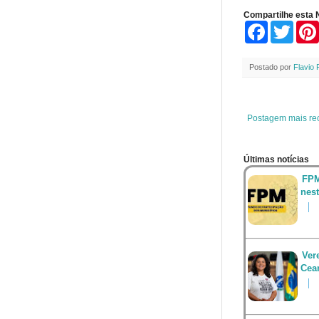
Compartilhe esta N
F
T
a
w
c
i
e
t
Postado por
Flavio 
b
t
o
e
o
r
k
Postagem mais re
Últimas notícias
FPM
nest
Ver
Cea