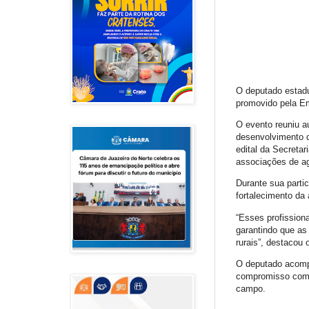
O deputado estadu
promovido pela E
O evento reuniu au
desenvolvimento d
edital da Secreta
associações de agr
Durante sua parti
fortalecimento da 
“Esses profissiona
garantindo que a
rurais”, destacou 
O deputado acomp
compromisso com i
campo.