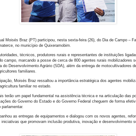
al Moisés Braz (PT) participou, nesta sexta-feira (26), do Dia de Campo – 
materce, no município de Quixeramobim.
toridades, técnicos, produtores rurais e representantes de instituições ligada
o campo, marcando a posse de cerca de 800 agentes rurais mobilizadores s
ria do Desenvolvimento Agrário (SDA), além da entrega de motocultivadores d
icultores familiares.
cipação, Moisés Braz ressaltou a importância estratégica dos agentes mobiliz
agricultura familiar no estado.
is terão um papel fundamental na assistência técnica e na articulação das pol
s ações do Governo do Estado e do Governo Federal cheguem de forma efeti
o parlamentar.
anhou as entregas de equipamentos e dialogou com os novos agentes, refo
niciativas que promovam inclusão produtiva, inovação e desenvolvimento s