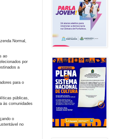
Fazenda Normal,
s ao
elecionados por
estinados a
adores para o
íticas públicas,
va às comunidades
rçando o
ustentável no