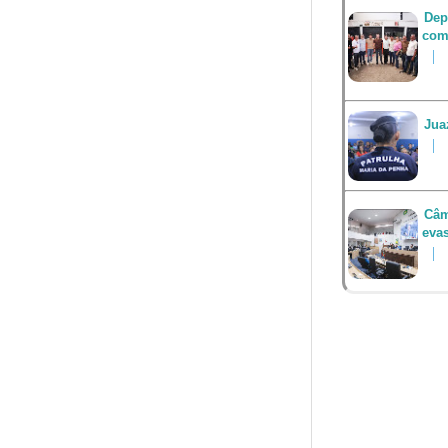
Dep
com
Jua
Câm
eva