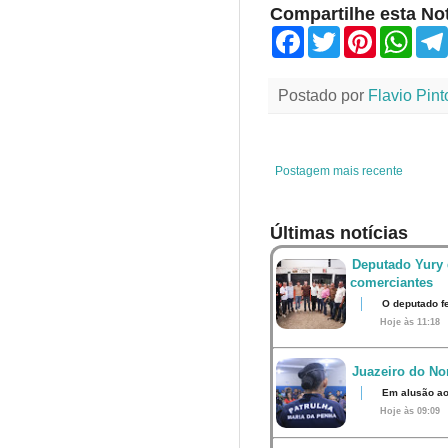
Compartilhe esta Not
F
T
P
W
a
w
i
h
c
i
n
a
e
t
t
t
Postado por
Flavio Pint
b
t
e
s
o
e
r
A
o
r
e
p
k
s
p
t
Postagem mais recente
Últimas notícias
Deputado Yury 
comerciantes
O deputado fe
Hoje às 11:18
Juazeiro do Nor
Em alusão ao
Hoje às 09:09