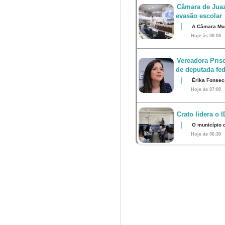
Câmara de Juaz
evasão escolar
A Câmara Muni
Hoje às 08:09
Vereadora Pris
de deputada fed
Érika Fonsec
Hoje às 07:00
Crato lidera o 
O município 
Hoje às 06:30