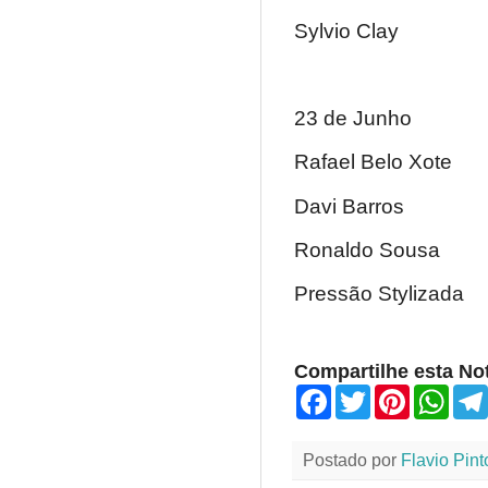
Sylvio Clay
23 de Junho
Rafael Belo Xote
Davi Barros
Ronaldo Sousa
Pressão Stylizada
Compartilhe esta Not
F
T
P
W
a
w
i
h
c
i
n
a
e
t
t
t
Postado por
Flavio Pint
b
t
e
s
o
e
r
A