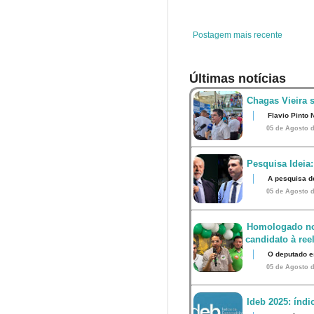
o
r
e
p
k
s
p
t
Postagem mais recente
Últimas notícias
Chagas Vieira 
Flavio Pinto 
05 de Agosto d
Pesquisa Ideia:
A pesquisa d
05 de Agosto d
Homologado no
candidato à ree
O deputado e
05 de Agosto d
Ideb 2025: índ