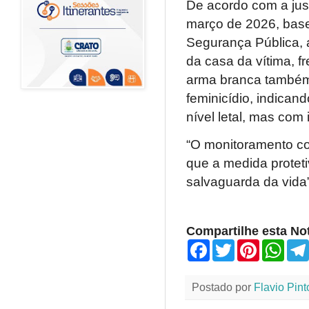
De acordo com a just
março de 2026, base
Segurança Pública, 
da casa da vítima, f
arma branca também 
feminicídio, indican
nível letal, mas com
“O monitoramento co
que a medida proteti
salvaguarda da vida”
Compartilhe esta Not
F
T
P
W
a
w
i
h
c
i
n
a
e
t
t
t
Postado por
Flavio Pint
b
t
e
s
o
e
r
A