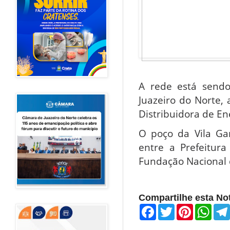
A rede está sendo 
Juazeiro do Norte,
Distribuidora de Ene
O poço da Vila Gam
entre a Prefeitur
Fundação Nacional 
Compartilhe esta Not
F
T
P
W
a
w
i
h
c
i
n
a