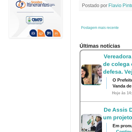
e
t
t
t
Postado por
Flavio Pint
b
t
e
s
o
e
r
A
o
r
e
p
k
s
p
t
Postagem mais recente
Últimas notícias
Vereadora
de colega 
defesa. Ve
O Prefei
Vanda d
Hoje às 14
De Assis D
um projeto
Em pronu
...Contin