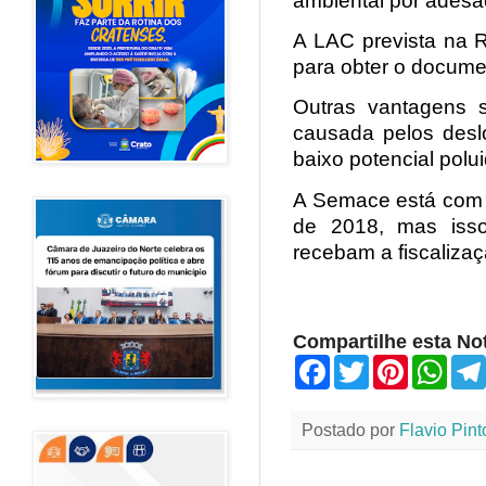
A LAC prevista na 
para obter o docume
Outras vantagens 
causada pelos deslo
baixo potencial polu
A Semace está com o
de 2018, mas iss
recebam a fiscaliza
Compartilhe esta Not
F
T
P
W
a
w
i
h
c
i
n
a
e
t
t
t
Postado por
Flavio Pint
b
t
e
s
o
e
r
A
o
r
e
p
k
s
p