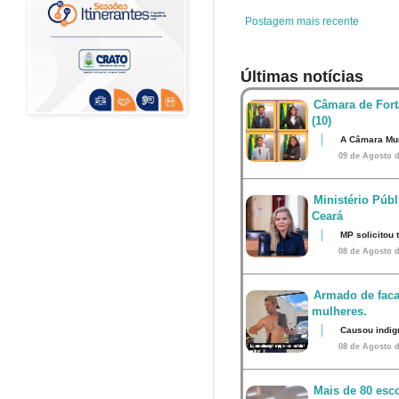
t
Postagem mais recente
Últimas notícias
Câmara de Fort
(10)
A Câmara Mun
09 de Agosto d
Ministério Públ
Ceará
MP solicitou
08 de Agosto d
Armado de faca
mulheres.
Causou indig
08 de Agosto d
Mais de 80 esco