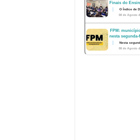
Finais do Ensi
O Índice de 
08 de Agosto d
FPM: município
nesta segunda-fe
Nesta segunda
08 de Agosto d