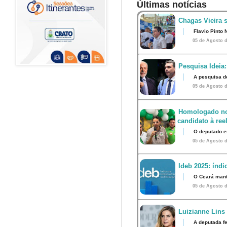
Últimas notícias
Chagas Vieira 
Flavio Pinto 
05 de Agosto d
Pesquisa Ideia:
A pesquisa d
05 de Agosto d
Homologado no
candidato à ree
O deputado e
05 de Agosto d
Ideb 2025: índ
O Ceará mant
05 de Agosto d
Luizianne Lins
A deputada f