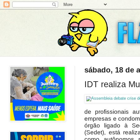
sábado, 18 de a
IDT realiza M
de profissionais a
empresas e condomín
órgão ligado à Se
(Sedet), está reali
como autônomos n