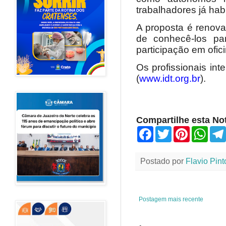
trabalhadores já habi
A proposta é renovar
de conhecê-los par
participação em ofi
Os profissionais in
(
www.idt.org.br
).
Compartilhe esta Not
F
T
P
W
a
w
i
h
c
i
n
a
e
t
t
t
Postado por
Flavio Pint
b
t
e
s
o
e
r
A
o
r
e
p
k
s
p
t
Postagem mais recente