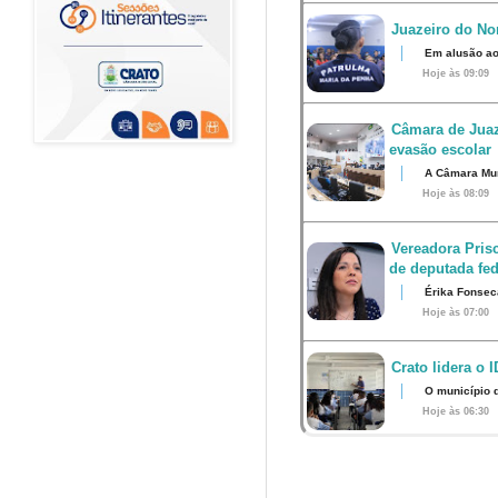
Juazeiro do Nor
Em alusão ao
Hoje às 09:09
Câmara de Juaz
evasão escolar
A Câmara Muni
Hoje às 08:09
Vereadora Pris
de deputada fed
Érika Fonsec
Hoje às 07:00
Crato lidera o 
O município 
Hoje às 06:30