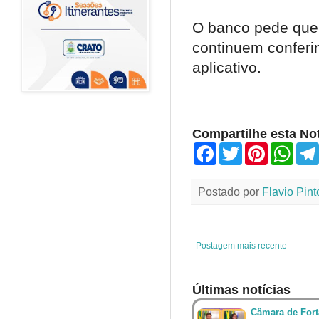
O banco pede que 
continuem conferin
aplicativo.
Compartilhe esta Not
F
T
P
W
a
w
i
h
c
i
n
a
e
t
t
t
Postado por
Flavio Pint
b
t
e
s
o
e
r
A
o
r
e
p
k
s
p
t
Postagem mais recente
Últimas notícias
Câmara de Fort