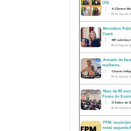
(10)
A Câmara Mun
09 de Agosto d
Ministério Públ
Ceará
MP solicitou
08 de Agosto d
Armado de faca
mulheres.
Causou indig
08 de Agosto d
Mais de 80 esco
Finais do Ensi
O Índice de 
08 de Agosto d
FPM: município
nesta segunda-fe