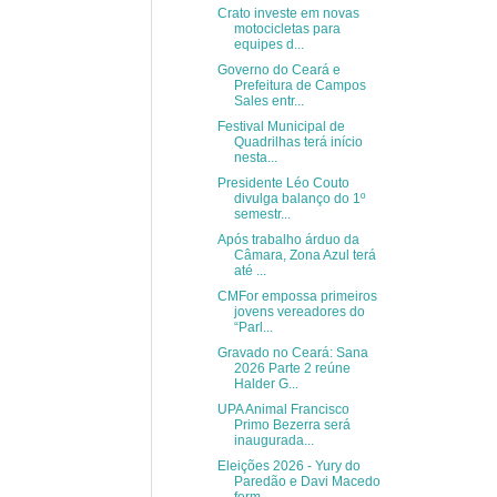
Crato investe em novas
motocicletas para
equipes d...
Governo do Ceará e
Prefeitura de Campos
Sales entr...
Festival Municipal de
Quadrilhas terá início
nesta...
Presidente Léo Couto
divulga balanço do 1º
semestr...
Após trabalho árduo da
Câmara, Zona Azul terá
até ...
CMFor empossa primeiros
jovens vereadores do
“Parl...
Gravado no Ceará: Sana
2026 Parte 2 reúne
Halder G...
UPA Animal Francisco
Primo Bezerra será
inaugurada...
Eleições 2026 - Yury do
Paredão e Davi Macedo