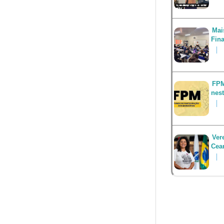
Mai
Fin
FPM
nest
Ver
Cea