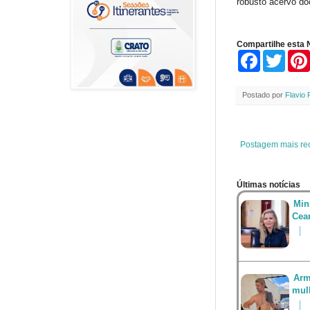
robusto acervo do
Compartilhe esta N
F
T
a
w
c
i
e
t
Postado por
Flavio 
b
t
o
e
o
r
k
Postagem mais re
Últimas notícias
Min
Cea
Arm
mul