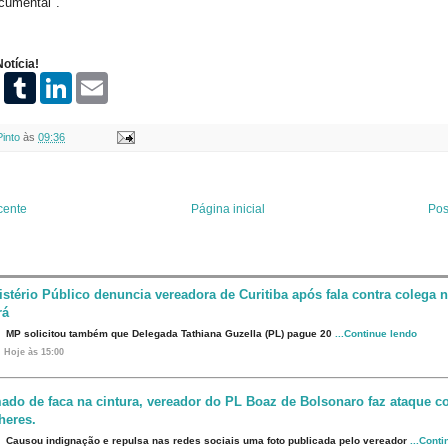
cumental".
otícia!
P
T
L
E
i
u
i
m
n
m
n
a
t
b
k
i
Pinto
às
09:36
e
l
e
l
r
r
d
e
I
s
n
t
cente
Página inicial
Pos
istério Público denuncia vereadora de Curitiba após fala contra colega 
rá
MP solicitou também que Delegada Tathiana Guzella (PL) pague 20
...Continue lendo
Hoje às 15:00
ado de faca na cintura, vereador do PL Boaz de Bolsonaro faz ataque co
heres.
Causou indignação e repulsa nas redes sociais uma foto publicada pelo vereador
...Cont