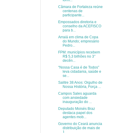
form...
Câmara de Fortaleza reúne
centenas de
participante...
Empossados diretoria e
conselho da ACEFISCO
para b...
Arraiá em clima de Copa
do Mundo; empresário
Pedro...
FPM: municípios recebem
R$ 5,3 bilhões no 3°
decên...
“Nossa Casa é de Todos”
leva cidadania, saúde e
se...
Salitre 38 Anos: Orgulho de
Nossa História, Força ...
Campos Sales aguarda
com ansiedade
inauguração do ...
Deputado Moisés Braz
destaca papel dos
agentes mob...
Governo do Ceará anuncia
distribuição de mais de
1...