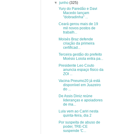
▼
junho
(325)
Yury do Paredão e Davi
Macedo lançam
"dobradinha" ...
Ceará gerou mais de 19
mil novos postos de
trabalh...
Moisés Braz defende
criação da primeira
certificad...
Terceira gestão do prefeito
Moésio Loiola entra pa...
Presidente Leo Couto
anuncia espaço físico da
ZOI ...
Vacina Pneumo20 já está
disponível em Juazeiro
do ...
De Assis Diniz reúne
lideranças e apoiadores
de ma...
Lula vem ao Cariri nesta
quinta-feira, dia 2
Por suspeita de abuso de
poder, TRE-CE
suspende 'C...