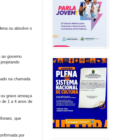
ndena ou absolve o
o ao governo
 projetando
enado na chamada
a ou grave ameaça
é de 1 a 4 anos de
 Moraes, que
onfirmada por