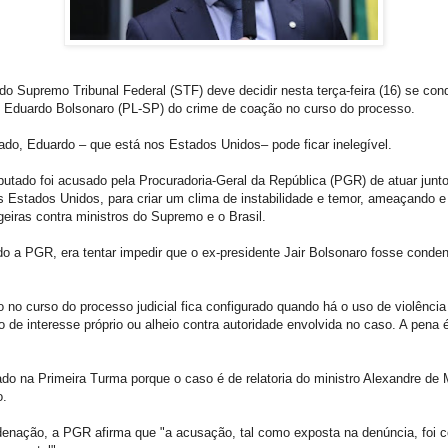
do Supremo Tribunal Federal (STF) deve decidir nesta terça-feira (16) se co
 Eduardo Bolsonaro (PL-SP) do crime de coação no curso do processo.
do, Eduardo – que está nos Estados Unidos– pode ficar inelegível.
utado foi acusado pela Procuradoria-Geral da República (PGR) de atuar junt
 Estados Unidos, para criar um clima de instabilidade e temor, ameaçando e
geiras contra ministros do Supremo e o Brasil.
do a PGR, era tentar impedir que o ex-presidente Jair Bolsonaro fosse cond
 no curso do processo judicial fica configurado quando há o uso de violênci
 de interesse próprio ou alheio contra autoridade envolvida no caso. A pena 
ado na Primeira Turma porque o caso é de relatoria do ministro Alexandre de
o.
enação, a PGR afirma que "a acusação, tal como exposta na denúncia, foi c