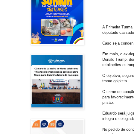
A Primeira Turma 
deputado cassado
Caso seja condena
Em maio, o ex-dep
Donald Trump, dos
retaliações estran
O objetivo, segun
trama golpista.
O crime de coação
para favorecimento
prisão.
Eduardo será julg
integra o colegiad
No pedido de cond