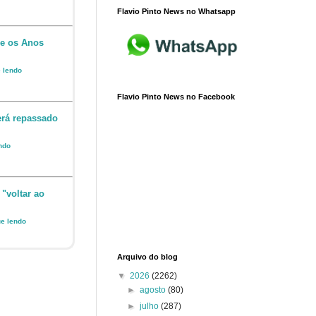
Flavio Pinto News no Whatsapp
 e os Anos
e lendo
Flavio Pinto News no Facebook
erá repassado
endo
 "voltar ao
ue lendo
Arquivo do blog
▼
2026
(2262)
►
agosto
(80)
►
julho
(287)