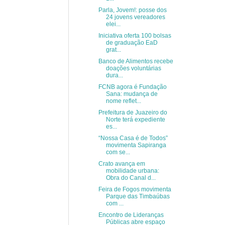
Parla, Jovem!: posse dos
24 jovens vereadores
elei...
Iniciativa oferta 100 bolsas
de graduação EaD
grat...
Banco de Alimentos recebe
doações voluntárias
dura...
FCNB agora é Fundação
Sana: mudança de
nome reflet...
Prefeitura de Juazeiro do
Norte terá expediente
es...
“Nossa Casa é de Todos”
movimenta Sapiranga
com se...
Crato avança em
mobilidade urbana:
Obra do Canal d...
Feira de Fogos movimenta
Parque das Timbaúbas
com ...
Encontro de Lideranças
Públicas abre espaço