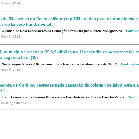
Hoje às 12:24
s de 80 escolas do Ceará estão no top 100 do Ideb para os Anos Iniciais
ais do Ensino Fundamental
O Índice de Desenvolvimento da Educação Brasileira (Ideb) 2025, divulgado na
...Continu
Hoje às 08:54
: municípios recebem R$ 8,9 bilhões no 1° decêndio de agosto; valor s
a segunda-feira (10)
Nesta segunda-feira (10), os municípios brasileiros recebem mais de R$ 8,9
...Continue l
Hoje às 07:35
eadora de Curitiba, cearense pede cassação de colega que falou para ela
rá"
Foto: Assessoria da Câmara Municipal de CuritibaA vereadora de Curitiba Vanda
...Contin
07 de Agosto de 2026