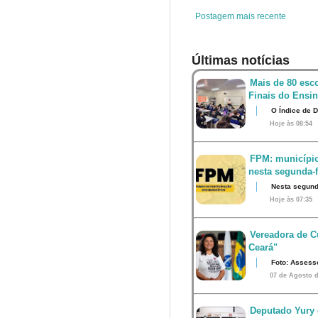
t
Postagem mais recente
Últimas notícias
Mais de 80 esco
Finais do Ensi
O Índice de 
Hoje às 08:54
FPM: município
nesta segunda-fe
Nesta segunda
Hoje às 07:35
Vereadora de Cu
Ceará"
Foto: Assess
07 de Agosto d
Deputado Yury 