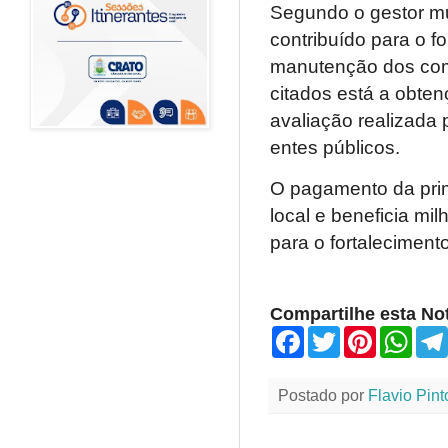
Segundo o gestor mu
contribuído para o f
manutenção dos comp
citados está a obt
avaliação realizada
entes públicos.
O pagamento da prim
local e beneficia mi
para o fortaleciment
Compartilhe esta Not
F
T
P
W
a
w
i
h
c
i
n
a
e
t
t
t
Postado por
Flavio Pint
b
t
e
s
o
e
r
A
o
r
e
p
k
s
p