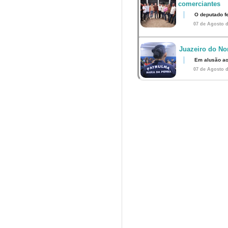
comerciantes
O deputado fe
07 de Agosto d
Juazeiro do Nor
Em alusão ao
07 de Agosto d