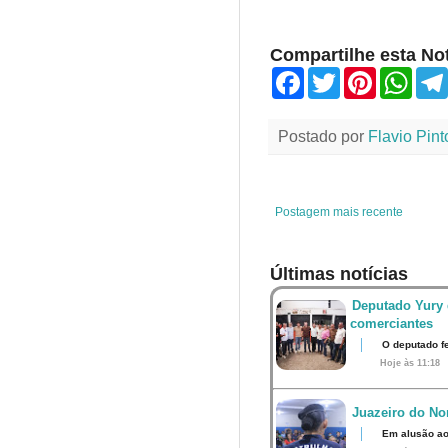
Compartilhe esta Not
F
T
P
W
a
w
i
h
c
i
n
a
e
t
t
t
Postado por
Flavio Pint
b
t
e
s
o
e
r
A
o
r
e
p
k
s
p
t
Postagem mais recente
Últimas notícias
Deputado Yury 
comerciantes
O deputado fe
Hoje às 11:18
Juazeiro do Nor
Em alusão ao