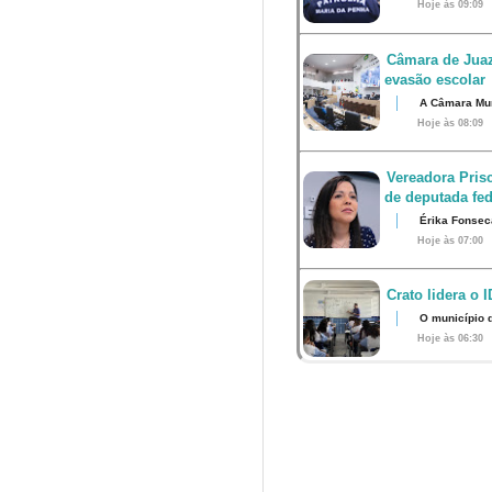
Hoje às 09:09
Câmara de Juaz
evasão escolar
A Câmara Muni
Hoje às 08:09
Vereadora Pris
de deputada fed
Érika Fonsec
Hoje às 07:00
Crato lidera o 
O município 
Hoje às 06:30