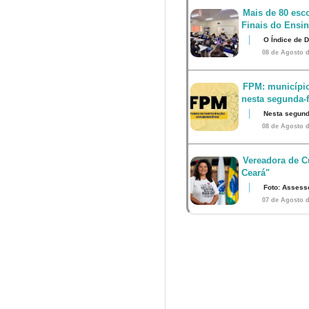
Mais de 80 esco
Finais do Ensi
O Índice de 
08 de Agosto d
FPM: município
nesta segunda-fe
Nesta segunda
08 de Agosto d
Vereadora de Cu
Ceará"
Foto: Assess
07 de Agosto d