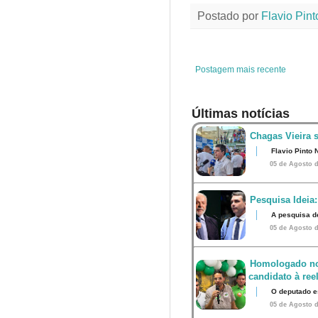
e
t
t
t
Postado por
Flavio Pint
b
t
e
s
o
e
r
A
o
r
e
p
k
s
p
t
Postagem mais recente
Últimas notícias
Chagas Vieira 
Flavio Pinto 
05 de Agosto d
Pesquisa Ideia:
A pesquisa d
05 de Agosto d
Homologado no
candidato à ree
O deputado e
05 de Agosto d