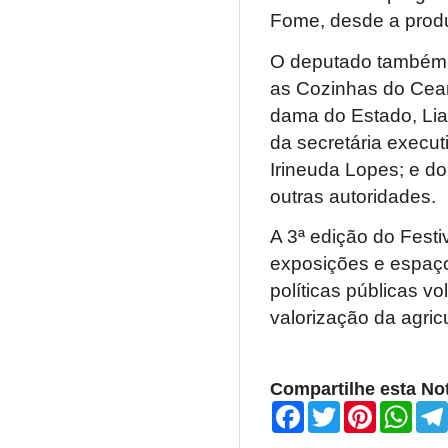
Fome, desde a produ
O deputado também p
as Cozinhas do Cear
dama do Estado, Lia 
da secretária execu
Irineuda Lopes; e d
outras autoridades.
A 3ª edição do Fest
exposições e espaços
políticas públicas v
valorização da agricu
Compartilhe esta Not
F
T
P
W
a
w
i
h
c
i
n
a