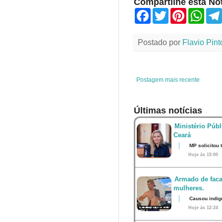
Compartilhe esta Not
F
T
P
W
a
w
i
h
c
i
n
a
e
t
t
t
Postado por
Flavio Pint
b
t
e
s
o
e
r
A
o
r
e
p
k
s
p
t
Postagem mais recente
Últimas notícias
Ministério Públ
Ceará
MP solicitou
Hoje às 15:00
Armado de faca
mulheres.
Causou indig
Hoje às 12:24