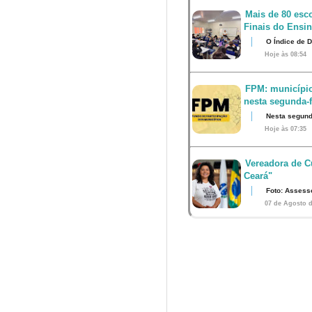
Mais de 80 esco
Finais do Ensi
O Índice de 
Hoje às 08:54
FPM: município
nesta segunda-fe
Nesta segunda
Hoje às 07:35
Vereadora de Cu
Ceará"
Foto: Assess
07 de Agosto d