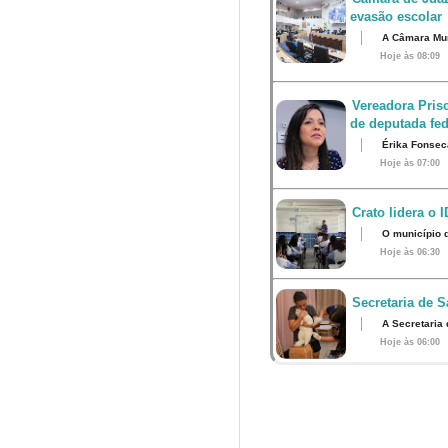
evasão escolar
A Câmara Muni
Hoje às 08:09
Vereadora Pris
de deputada fed
Érika Fonsec
Hoje às 07:00
Crato lidera o 
O município 
Hoje às 06:30
Secretaria de S
A Secretaria
Hoje às 06:00