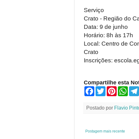
Serviço
Crato - Região do Car
Data: 9 de junho
Horário: 8h às 17h
Local: Centro de Con
Crato
Inscrições: escola.e
Compartilhe esta Not
F
T
P
W
a
w
i
h
c
i
n
a
e
t
t
t
Postado por
Flavio Pint
b
t
e
s
o
e
r
A
o
r
e
p
k
s
p
t
Postagem mais recente