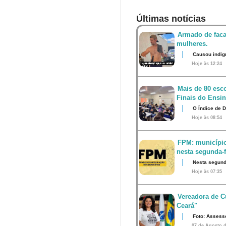
Últimas notícias
Armado de faca
mulheres.
Causou indig
Hoje às 12:24
Mais de 80 esco
Finais do Ensi
O Índice de 
Hoje às 08:54
FPM: município
nesta segunda-fe
Nesta segunda
Hoje às 07:35
Vereadora de Cu
Ceará"
Foto: Assess
07 de Agosto d