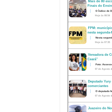
Mais de 80 esco
Finais do Ensi
O Índice de 
Hoje às 08:54
FPM: município
nesta segunda-fe
Nesta segunda
Hoje às 07:35
Vereadora de Cu
Ceará"
Foto: Assess
07 de Agosto d
Deputado Yury 
comerciantes
O deputado fe
07 de Agosto d
Juazeiro do Nor