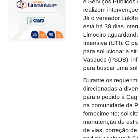
e Serviços Públicos 
realizem intervençõe
Já o vereador Lukã
está há 38 dias int
Limoeiro aguardando
Intensiva (UTI). O 
para solucionar a si
Vasques (PSDB), inf
para buscar uma sol
Durante os requerim
direcionadas a dive
para o pedido à Cag
na comunidade da Pa
fornecimento; solic
manutenção de estra
de vias, correção d