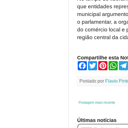
que entidades repre
municipal argumento
o parlamentar, a org
do comércio local e
região central da ci
Compartilhe esta Not
F
T
P
W
a
w
i
h
c
i
n
a
e
t
t
t
Postado por
Flavio Pint
b
t
e
s
o
e
r
A
o
r
e
p
k
s
p
t
Postagem mais recente
Últimas notícias