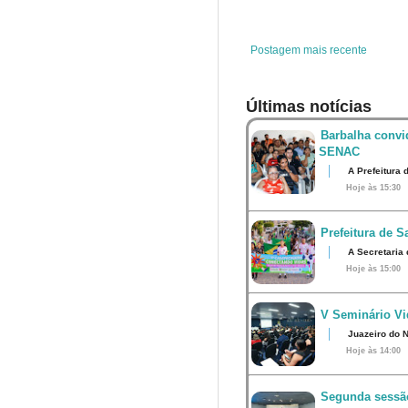
o
r
e
p
k
s
p
t
Postagem mais recente
Últimas notícias
Barbalha convi
SENAC
A Prefeitura 
Hoje às 15:30
Prefeitura de S
A Secretaria 
Hoje às 15:00
V Seminário Vid
Juazeiro do N
Hoje às 14:00
Segunda sessão