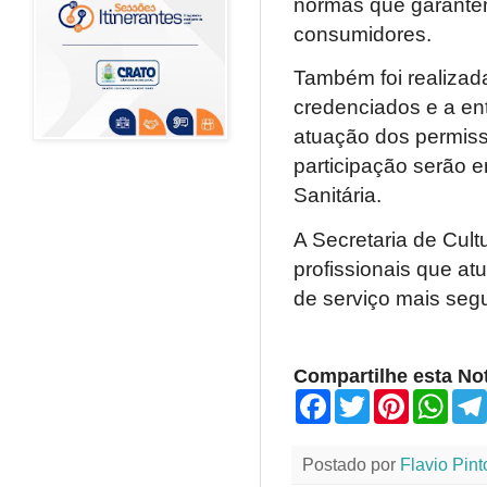
normas que garante
consumidores.
Também foi realizad
credenciados e a ent
atuação dos permissi
participação serão e
Sanitária.
A Secretaria de Cultu
profissionais que at
de serviço mais segu
Compartilhe esta Not
F
T
P
W
a
w
i
h
c
i
n
a
e
t
t
t
Postado por
Flavio Pint
b
t
e
s
o
e
r
A