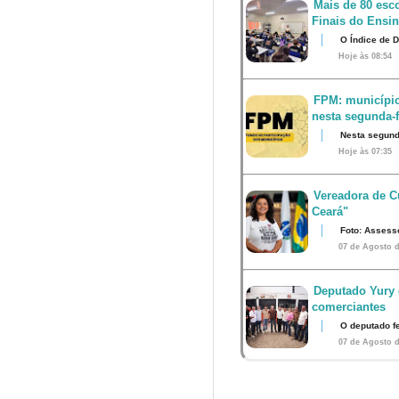
Mais de 80 esco
Finais do Ensi
O Índice de 
Hoje às 08:54
FPM: município
nesta segunda-fe
Nesta segunda
Hoje às 07:35
Vereadora de Cu
Ceará"
Foto: Assess
07 de Agosto d
Deputado Yury 
comerciantes
O deputado fe
07 de Agosto d