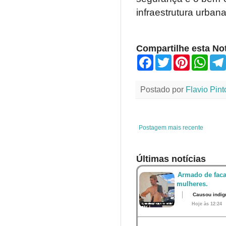
infraestrutura urbana
Compartilhe esta Not
F
T
P
W
a
w
i
h
c
i
n
a
e
t
t
t
Postado por
Flavio Pint
b
t
e
s
o
e
r
A
o
r
e
p
k
s
p
t
Postagem mais recente
Últimas notícias
Armado de faca
mulheres.
Causou indig
Hoje às 12:24