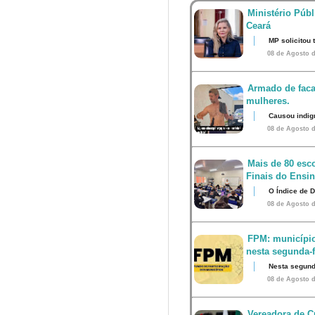
Ministério Públ
Ceará
MP solicitou
08 de Agosto d
Armado de faca
mulheres.
Causou indig
08 de Agosto d
Mais de 80 esco
Finais do Ensi
O Índice de 
08 de Agosto d
FPM: município
nesta segunda-fe
Nesta segunda
08 de Agosto d
Vereadora de Cu