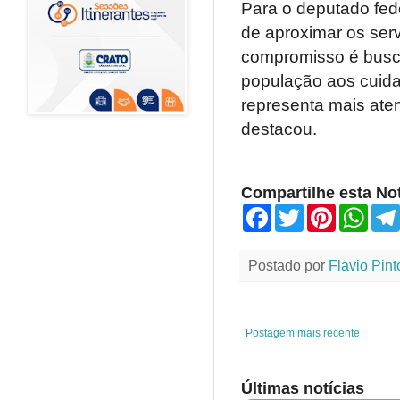
Para o deputado fede
de aproximar os ser
compromisso é busca
população aos cuida
representa mais ate
destacou.
Compartilhe esta Not
F
T
P
W
a
w
i
h
c
i
n
a
e
t
t
t
Postado por
Flavio Pint
b
t
e
s
o
e
r
A
o
r
e
p
k
s
p
t
Postagem mais recente
Últimas notícias