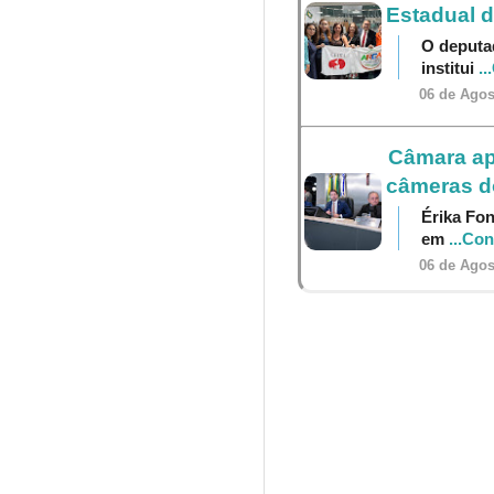
Estadual 
O deputa
institui
..
06 de Agos
Câmara ap
câmeras do
Érika Fon
em
...Co
06 de Agos