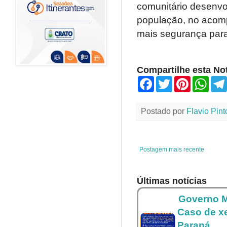
comunitário desenvo
população, no acom
mais segurança par
Compartilhe esta Not
F
T
P
W
a
w
i
h
c
i
n
a
e
t
t
t
Postado por
Flavio Pint
b
t
e
s
o
e
r
A
o
r
e
p
k
s
p
t
Postagem mais recente
Últimas notícias
Governo M
Caso de x
Paraná