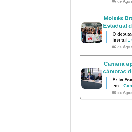
06 de Agos
Moisés Br
Estadual 
O deputa
institui
..
06 de Agos
Câmara ap
câmeras do
Érika Fon
em
...Co
06 de Agos