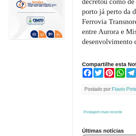
decretou como de 
porto já perto da
Ferrovia Transnor
entre Aurora e Mi
desenvolvimento d
Compartilhe esta Not
F
T
P
W
a
w
i
h
c
i
n
a
e
t
t
t
Postado por
Flavio Pint
b
t
e
s
o
e
r
A
o
r
e
p
k
s
p
t
Postagem mais recente
Últimas notícias