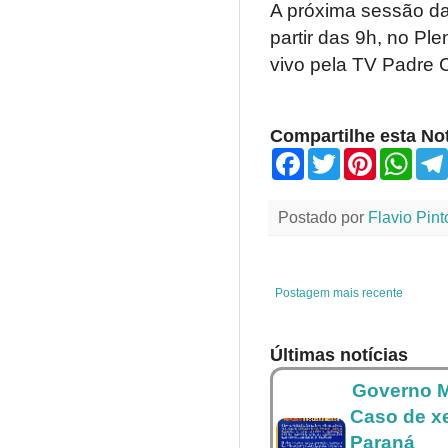
A próxima sessão da
partir das 9h, no Pl
vivo pela TV Padre C
Compartilhe esta Not
F
T
P
W
a
w
i
h
c
i
n
a
e
t
t
t
Postado por
Flavio Pint
b
t
e
s
o
e
r
A
o
r
e
p
k
s
p
t
Postagem mais recente
Últimas notícias
Governo M
Caso de x
Paraná