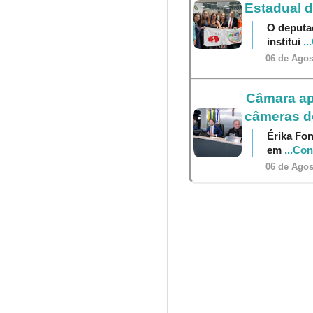
Estadual 
O deputa
institui
..
06 de Agos
Câmara ap
câmeras do
Érika Fon
em
...Co
06 de Agos