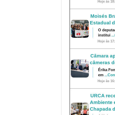
Hoje às 18
Moisés Br
Estadual 
O deputa
institui
..
Hoje às 17
Câmara ap
câmeras do
Érika Fon
em
...Co
Hoje às 16
URCA receb
Ambiente e
Chapada d