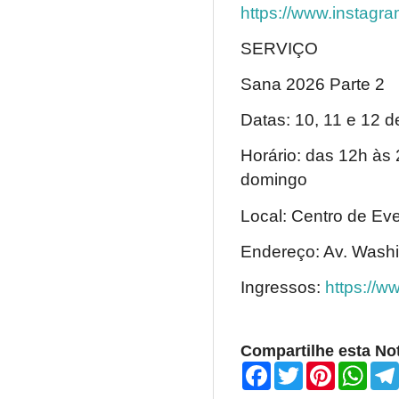
https://www.instag
SERVIÇO
Sana 2026 Parte 2
Datas: 10, 11 e 12 d
Horário: das 12h às
domingo
Local: Centro de Ev
Endereço: Av. Washi
Ingressos:
https://w
Compartilhe esta Not
F
T
P
W
a
w
i
h
c
i
n
a