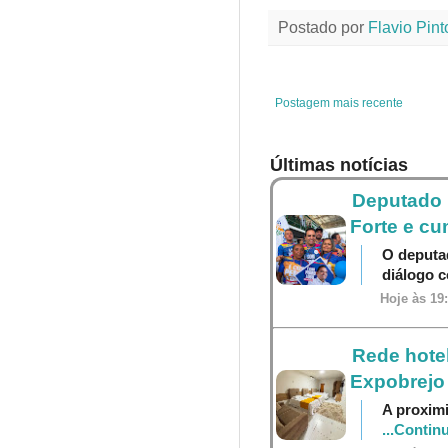
e
t
t
t
Postado por
Flavio Pint
b
t
e
s
o
e
r
A
o
r
e
p
k
s
p
t
Postagem mais recente
Últimas notícias
Deputado P
Forte e cu
O deputa
diálogo 
Hoje às 19
Rede hotel
Expobrejo
A proximi
...Contin