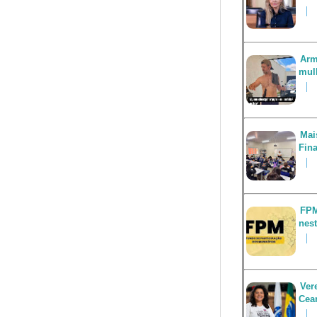
Arm
mul
Mai
Fin
FPM
nest
Ver
Cea