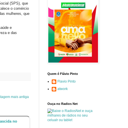
ocial (SPS), que
rtalece o comércio
das mulheres, que
 saúde e
reza e das
Quem é Flávio Pinto
Flavio Pinto
atwork
tagem mais antiga
Ouça no Radios Net
nascida no