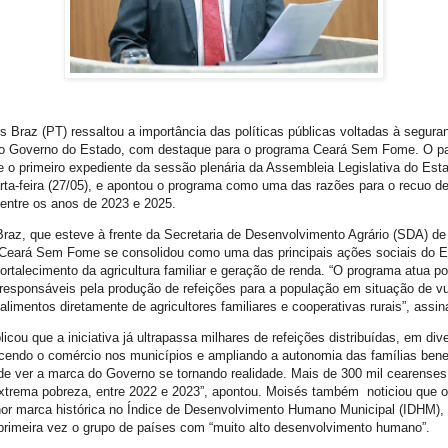
 Braz (PT) ressaltou a importância das políticas públicas voltadas à segura
lo Governo do Estado, com destaque para o programa Ceará Sem Fome. O pa
e o primeiro expediente da sessão plenária da Assembleia Legislativa do Est
arta-feira (27/05), e apontou o programa como uma das razões para o recuo 
entre os anos de 2023 e 2025.
az, que esteve à frente da Secretaria de Desenvolvimento Agrário (SDA) de 
o Ceará Sem Fome se consolidou como uma das principais ações sociais do E
ortalecimento da agricultura familiar e geração de renda. “O programa atua p
 responsáveis pela produção de refeições para a população em situação de vu
limentos diretamente de agricultores familiares e cooperativas rurais”, assin
icou que a iniciativa já ultrapassa milhares de refeições distribuídas, em di
ecendo o comércio nos municípios e ampliando a autonomia das famílias ben
ude ver a marca do Governo se tornando realidade. Mais de 300 mil cearenses
xtrema pobreza, entre 2022 e 2023”, apontou. Moisés também noticiou que o
or marca histórica no Índice de Desenvolvimento Humano Municipal (IDHM),
 primeira vez o grupo de países com “muito alto desenvolvimento humano”.