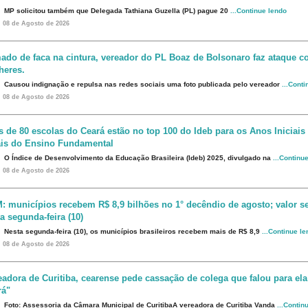
MP solicitou também que Delegada Tathiana Guzella (PL) pague 20
...Continue lendo
08 de Agosto de 2026
ado de faca na cintura, vereador do PL Boaz de Bolsonaro faz ataque co
heres.
Causou indignação e repulsa nas redes sociais uma foto publicada pelo vereador
...Cont
08 de Agosto de 2026
s de 80 escolas do Ceará estão no top 100 do Ideb para os Anos Iniciais
ais do Ensino Fundamental
O Índice de Desenvolvimento da Educação Brasileira (Ideb) 2025, divulgado na
...Continu
08 de Agosto de 2026
: municípios recebem R$ 8,9 bilhões no 1° decêndio de agosto; valor s
a segunda-feira (10)
Nesta segunda-feira (10), os municípios brasileiros recebem mais de R$ 8,9
...Continue l
08 de Agosto de 2026
eadora de Curitiba, cearense pede cassação de colega que falou para ela
rá"
Foto: Assessoria da Câmara Municipal de CuritibaA vereadora de Curitiba Vanda
...Contin