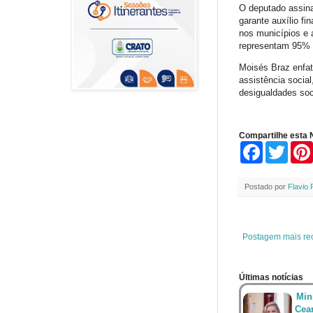
O deputado assina
garante auxílio fi
nos municípios e 
representam 95% do
Moisés Braz enfati
assistência socia
desigualdades soc
Compartilhe esta N
F
T
a
w
c
i
e
t
Postado por
Flavio 
b
t
o
e
o
r
k
Postagem mais re
Últimas notícias
Min
Cea