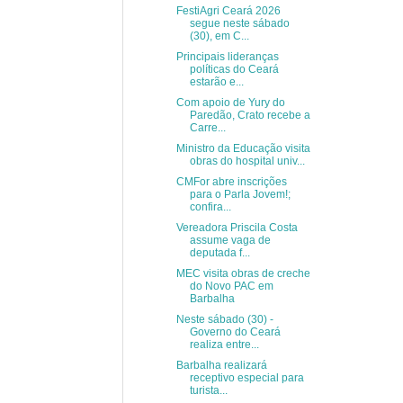
FestiAgri Ceará 2026
segue neste sábado
(30), em C...
Principais lideranças
políticas do Ceará
estarão e...
Com apoio de Yury do
Paredão, Crato recebe a
Carre...
Ministro da Educação visita
obras do hospital univ...
CMFor abre inscrições
para o Parla Jovem!;
confira...
Vereadora Priscila Costa
assume vaga de
deputada f...
MEC visita obras de creche
do Novo PAC em
Barbalha
Neste sábado (30) -
Governo do Ceará
realiza entre...
Barbalha realizará
receptivo especial para
turista...