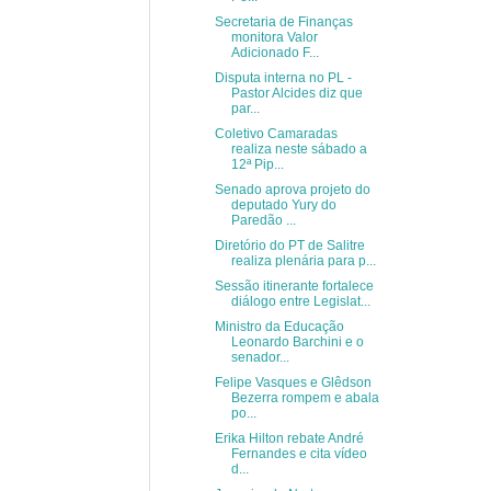
Secretaria de Finanças
monitora Valor
Adicionado F...
Disputa interna no PL -
Pastor Alcides diz que
par...
Coletivo Camaradas
realiza neste sábado a
12ª Pip...
Senado aprova projeto do
deputado Yury do
Paredão ...
Diretório do PT de Salitre
realiza plenária para p...
Sessão itinerante fortalece
diálogo entre Legislat...
Ministro da Educação
Leonardo Barchini e o
senador...
Felipe Vasques e Glêdson
Bezerra rompem e abala
po...
Erika Hilton rebate André
Fernandes e cita vídeo
d...