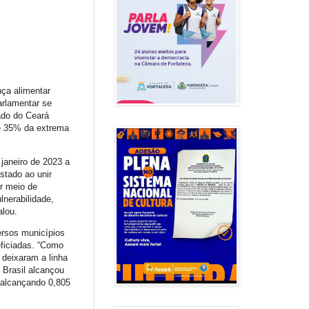
nça alimentar
rlamentar se
ado do Ceará
de 35% da extrema
janeiro de 2023 a
stado ao unir
or meio de
lnerabilidade,
alou.
versos municípios
eficiadas. “Como
 deixaram a linha
 Brasil alcançou
 alcançando 0,805