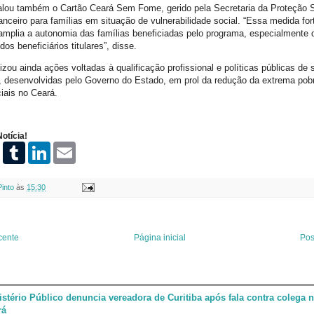
lou também o Cartão Ceará Sem Fome, gerido pela Secretaria da Proteção S
nanceiro para famílias em situação de vulnerabilidade social. “Essa medida fo
amplia a autonomia das famílias beneficiadas pelo programa, especialmente 
s beneficiários titulares”, disse.
zou ainda ações voltadas à qualificação profissional e políticas públicas de
l, desenvolvidas pelo Governo do Estado, em prol da redução da extrema pob
iais no Ceará.
otícia!
P
T
L
E
i
u
i
m
n
m
n
a
t
b
k
i
Pinto
às
15:30
e
l
e
l
r
r
d
e
I
s
n
t
cente
Página inicial
Pos
istério Público denuncia vereadora de Curitiba após fala contra colega 
rá