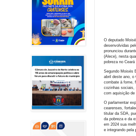
O deputado Moisés
desenvolvidas pe
pronunciou durant
(Alece), nesta qu
pobreza no Ceará 
Segundo Moisés Br
abril deste ano, 
combate à fome, f
cozinhas sociais,
com aquisição de a
O parlamentar expl
cearenses, fortal
titular da SDA, p
da pobreza e da e
em 2024 sua melh
e integrando pela