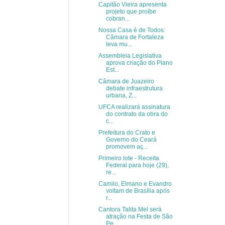
Capitão Vieira apresenta
projeto que proíbe
cobran...
Nossa Casa é de Todos:
Câmara de Fortaleza
leva mu...
Assembleia Legislativa
aprova criação do Plano
Est...
Câmara de Juazeiro
debate infraestrutura
urbana, Z...
UFCA realizará assinatura
do contrato da obra do
c...
Prefeitura do Crato e
Governo do Ceará
promovem aç...
Primeiro lote - Receita
Federal para hoje (29),
re...
Camilo, Elmano e Evandro
voltam de Brasília após
r...
Cantora Talita Mel será
atração na Festa de São
Pe...