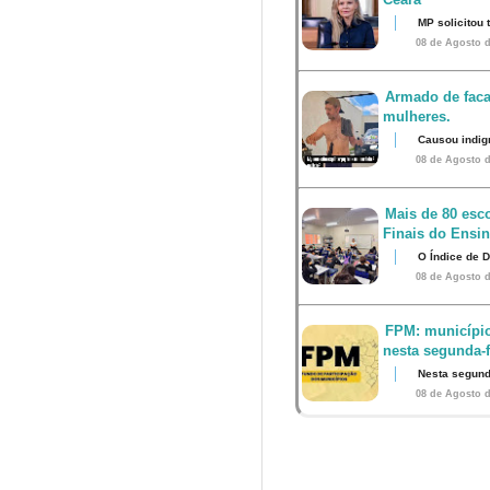
MP solicitou
08 de Agosto d
Armado de faca
mulheres.
Causou indig
08 de Agosto d
Mais de 80 esco
Finais do Ensi
O Índice de 
08 de Agosto d
FPM: município
nesta segunda-fe
Nesta segunda
08 de Agosto d