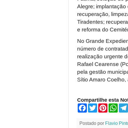
Alegre; implantaçã
recuperação, limpeza
Tiradentes; recupera
e reforma do Cemitér
No Grande Expediente
número de contratad
realização urgente 
Rafael Cearense (Po
pela gestão municipa
Sítio Amaro Coelho,
Compartilhe esta Not
F
T
P
W
a
w
i
h
c
i
n
a
e
t
t
t
Postado por
Flavio Pint
b
t
e
s