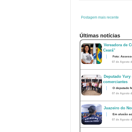
o
e
r
A
o
r
e
p
k
s
p
t
Postagem mais recente
Últimas notícias
Vereadora de Cu
Ceará"
Foto: Assess
07 de Agosto d
Deputado Yury 
comerciantes
O deputado fe
07 de Agosto d
Juazeiro do Nor
Em alusão ao
07 de Agosto d