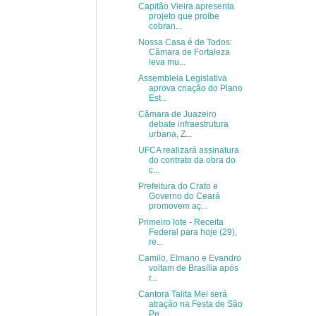
Capitão Vieira apresenta
projeto que proíbe
cobran...
Nossa Casa é de Todos:
Câmara de Fortaleza
leva mu...
Assembleia Legislativa
aprova criação do Plano
Est...
Câmara de Juazeiro
debate infraestrutura
urbana, Z...
UFCA realizará assinatura
do contrato da obra do
c...
Prefeitura do Crato e
Governo do Ceará
promovem aç...
Primeiro lote - Receita
Federal para hoje (29),
re...
Camilo, Elmano e Evandro
voltam de Brasília após
r...
Cantora Talita Mel será
atração na Festa de São
Pe...