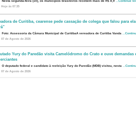
Nesta segunda-feira (10), os municípios brasileiros recebem mais de R$ 8,9
...Continue l
Hoje às 07:35
eadora de Curitiba, cearense pede cassação de colega que falou para ela
rá"
Foto: Assessoria da Câmara Municipal de CuritibaA vereadora de Curitiba Vanda
...Contin
07 de Agosto de 2026
utado Yury do Paredão visita Camelódromo do Crato e ouve demandas 
erciantes
O deputado federal e candidato à reeleição Yury do Paredão (MDB) visitou, nesta
...Contin
07 de Agosto de 2026