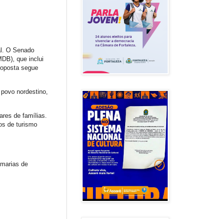
al. O Senado
MDB), que inclui
proposta segue
 povo nordestino,
res de famílias.
os de turismo
omarias de