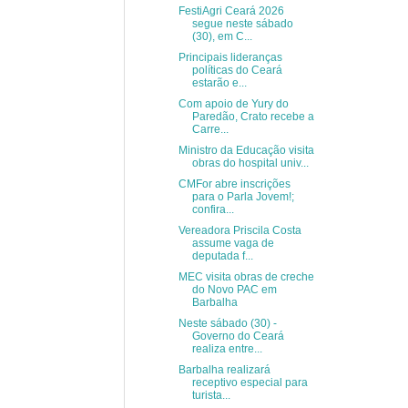
FestiAgri Ceará 2026
segue neste sábado
(30), em C...
Principais lideranças
políticas do Ceará
estarão e...
Com apoio de Yury do
Paredão, Crato recebe a
Carre...
Ministro da Educação visita
obras do hospital univ...
CMFor abre inscrições
para o Parla Jovem!;
confira...
Vereadora Priscila Costa
assume vaga de
deputada f...
MEC visita obras de creche
do Novo PAC em
Barbalha
Neste sábado (30) -
Governo do Ceará
realiza entre...
Barbalha realizará
receptivo especial para
turista...