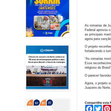
As romarias de J
Federal aprovou o
as principais mani
agora para sanção
O projeto reconhec
fortalecendo o tur
“As romarias movi
Esse reconhecimen
religioso do Brasil
O parecer favoráv
Agora, o projeto s
Juazeiro do Norte,
Compartilhe esta N
F
T
a
w