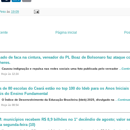
n
m
n
a
t
b
k
i
Pinto
às
19:09
e
l
e
l
r
r
d
e
I
s
n
t
cente
Página inicial
Pos
ado de faca na cintura, vereador do PL Boaz de Bolsonaro faz ataque co
heres.
Causou indignação e repulsa nas redes sociais uma foto publicada pelo vereador
...Cont
Hoje às 12:24
s de 80 escolas do Ceará estão no top 100 do Ideb para os Anos Iniciais
ais do Ensino Fundamental
O Índice de Desenvolvimento da Educação Brasileira (Ideb) 2025, divulgado na
...Continu
Hoje às 08:54
: municípios recebem R$ 8,9 bilhões no 1° decêndio de agosto; valor s
a segunda-feira (10)