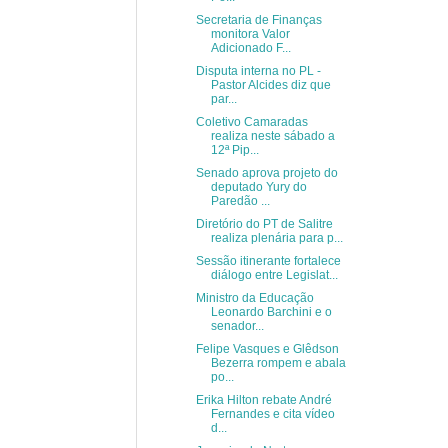
Secretaria de Finanças
monitora Valor
Adicionado F...
Disputa interna no PL -
Pastor Alcides diz que
par...
Coletivo Camaradas
realiza neste sábado a
12ª Pip...
Senado aprova projeto do
deputado Yury do
Paredão ...
Diretório do PT de Salitre
realiza plenária para p...
Sessão itinerante fortalece
diálogo entre Legislat...
Ministro da Educação
Leonardo Barchini e o
senador...
Felipe Vasques e Glêdson
Bezerra rompem e abala
po...
Erika Hilton rebate André
Fernandes e cita vídeo
d...