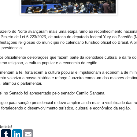
uazeiro do Norte avançaram mais uma etapa rumo ao reconhecimento nacion
 Projeto de Lei 6.223/2023, de autoria do deputado federal Yury do Paredão (
festações religiosas do município no calendário turístico oficial do Brasil. A 
 presidencial.
e oficialmente celebrações que fazem parte da identidade cultural e da fé do
ismo religioso, a cultura popular e a economia da região.
mentam a fé, fortalecem a cultura popular e impulsionam a economia de milha
to valoriza a nossa história e reforça Juazeiro como um dos maiores destin
”, afirmou o parlamentar.
el no Senado foi apresentado pelo senador Camilo Santana.
egue para sanção presidencial e deve ampliar ainda mais a visibilidade das r
 fortalecendo o desenvolvimento turístico, cultural e econômico da região.
otícia!
P
T
L
E
i
u
i
m