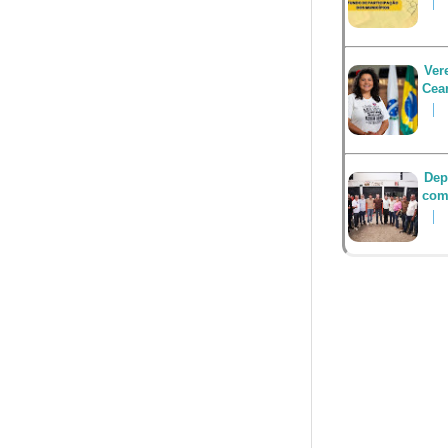
Ver
Cea
Dep
com