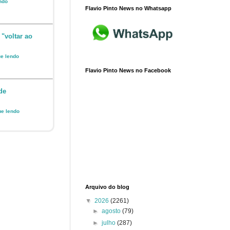
endo
Flavio Pinto News no Whatsapp
 "voltar ao
ue lendo
Flavio Pinto News no Facebook
de
ue lendo
Arquivo do blog
▼
2026
(2261)
►
agosto
(79)
►
julho
(287)