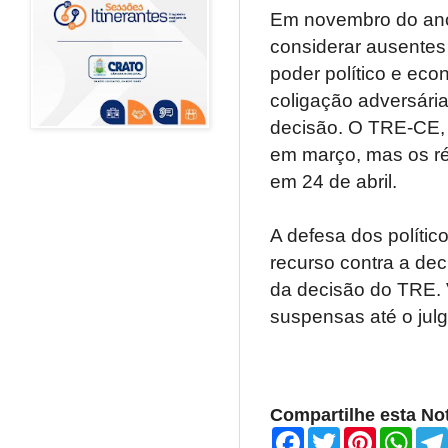
Em novembro do ano 
considerar ausentes
poder político e eco
coligação adversári
decisão. O TRE-CE, 
em março, mas os r
em 24 de abril.
A defesa dos polític
recurso contra a de
da decisão do TRE.
suspensas até o jul
Compartilhe esta Not
F
T
P
W