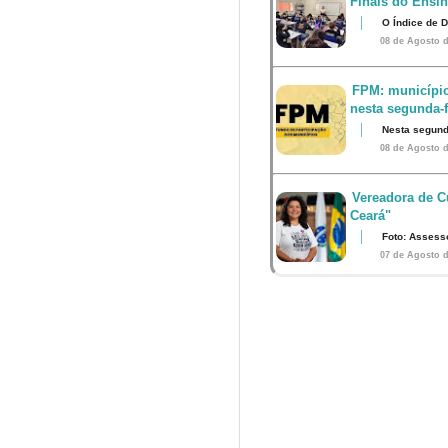
Finais do Ensi
O Índice de 
08 de Agosto d
FPM: município
nesta segunda-fe
Nesta segunda
08 de Agosto d
Vereadora de Cu
Ceará"
Foto: Assess
07 de Agosto d