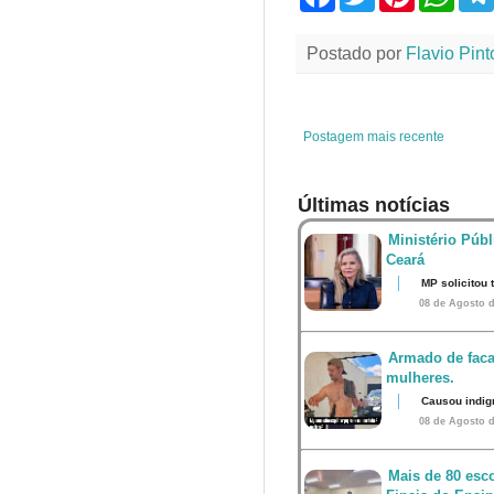
a
w
i
h
c
i
n
a
e
t
t
t
Postado por
Flavio Pint
b
t
e
s
o
e
r
A
o
r
e
p
k
s
p
t
Postagem mais recente
Últimas notícias
Ministério Públ
Ceará
MP solicitou
08 de Agosto d
Armado de faca
mulheres.
Causou indig
08 de Agosto d
Mais de 80 esco