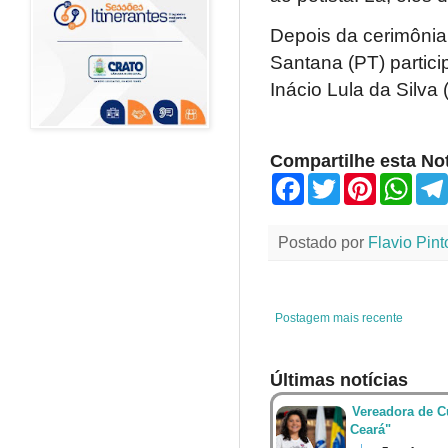
Depois da cerimônia,
Santana (PT) partici
Inácio Lula da Silva 
Compartilhe esta Not
F
T
P
W
a
w
i
h
c
i
n
a
e
t
t
t
Postado por
Flavio Pint
b
t
e
s
o
e
r
A
o
r
e
p
k
s
p
t
Postagem mais recente
Últimas notícias
Vereadora de Cu
Ceará"