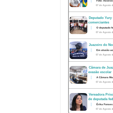
Foto: Assess
07 de Agosto d
Deputado Yury 
comerciantes
O deputado fe
07 de Agosto d
Juazeiro do Nor
Em alusão ao
07 de Agosto d
Câmara de Juaz
evasão escolar
A Câmara Muni
07 de Agosto d
Vereadora Pris
de deputada fed
Érika Fonsec
07 de Agosto d