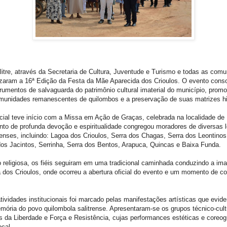
alitre, através da Secretaria de Cultura, Juventude e Turismo e todas as com
izaram a 16ª Edição da Festa da Mãe Aparecida dos Crioulos. O evento con
trumentos de salvaguarda do patrimônio cultural imaterial do município, prom
munidades remanescentes de quilombos e a preservação de suas matrizes hi
cial teve início com a Missa em Ação de Graças, celebrada na localidade de
to de profunda devoção e espiritualidade congregou moradores de diversas 
renses, incluindo: Lagoa dos Crioulos, Serra dos Chagas, Serra dos Leontinos
dos Jacintos, Serrinha, Serra dos Bentos, Arapuca, Quincas e Baixa Funda.
 religiosa, os fiéis seguiram em uma tradicional caminhada conduzindo a im
 dos Crioulos, onde ocorreu a abertura oficial do evento e um momento de co
tividades institucionais foi marcado pelas manifestações artísticas que evid
emória do povo quilombola salitrense. Apresentaram-se os grupos técnico-cult
s da Liberdade e Força e Resistência, cujas performances estéticas e coreog
ocal.