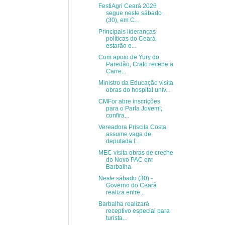
FestiAgri Ceará 2026
segue neste sábado
(30), em C...
Principais lideranças
políticas do Ceará
estarão e...
Com apoio de Yury do
Paredão, Crato recebe a
Carre...
Ministro da Educação visita
obras do hospital univ...
CMFor abre inscrições
para o Parla Jovem!;
confira...
Vereadora Priscila Costa
assume vaga de
deputada f...
MEC visita obras de creche
do Novo PAC em
Barbalha
Neste sábado (30) -
Governo do Ceará
realiza entre...
Barbalha realizará
receptivo especial para
turista...