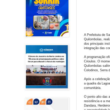
A Prefeituta de S
Quilombolas, real
dos principais ins
integração das co
A programação ofi
Crioulos. O momen
Quilombolas salit
Colodinos, Serra 
Após a celebração
a quadra da Lagoa
comunitária.
O ponto alto das a
resistência e a m
Dandara, Herdeiro
a ancestralidade l