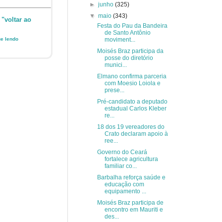
►
junho
(325)
▼
maio
(343)
 "voltar ao
Festa do Pau da Bandeira
de Santo Antônio
ue lendo
moviment...
Moisés Braz participa da
posse do diretório
munici...
Elmano confirma parceria
com Moesio Loiola e
prese...
Pré-candidato a deputado
estadual Carlos Kleber
re...
18 dos 19 vereadores do
Crato declaram apoio à
ree...
Governo do Ceará
fortalece agricultura
familiar co...
Barbalha reforça saúde e
educação com
equipamento ...
Moisés Braz participa de
encontro em Mauriti e
des...