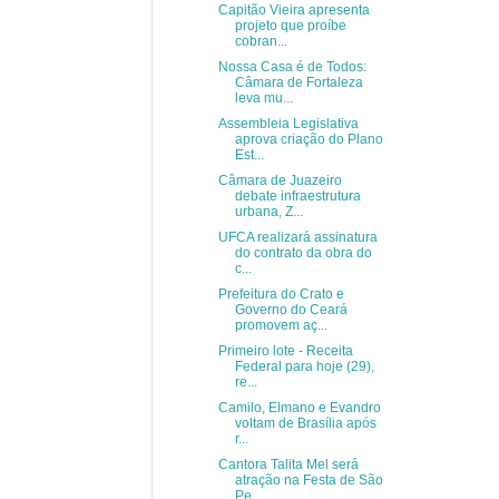
Capitão Vieira apresenta
projeto que proíbe
cobran...
Nossa Casa é de Todos:
Câmara de Fortaleza
leva mu...
Assembleia Legislativa
aprova criação do Plano
Est...
Câmara de Juazeiro
debate infraestrutura
urbana, Z...
UFCA realizará assinatura
do contrato da obra do
c...
Prefeitura do Crato e
Governo do Ceará
promovem aç...
Primeiro lote - Receita
Federal para hoje (29),
re...
Camilo, Elmano e Evandro
voltam de Brasília após
r...
Cantora Talita Mel será
atração na Festa de São
Pe...