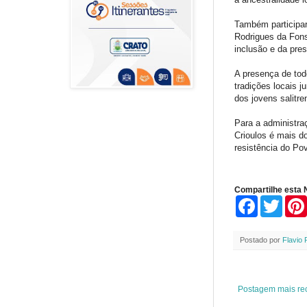
Também participa
Rodrigues da Fons
inclusão e da pre
A presença de tod
tradições locais 
dos jovens salitre
Para a administra
Crioulos é mais do
resistência do Po
Compartilhe esta N
F
T
a
w
c
i
e
t
Postado por
Flavio 
b
t
o
e
o
r
k
Postagem mais re