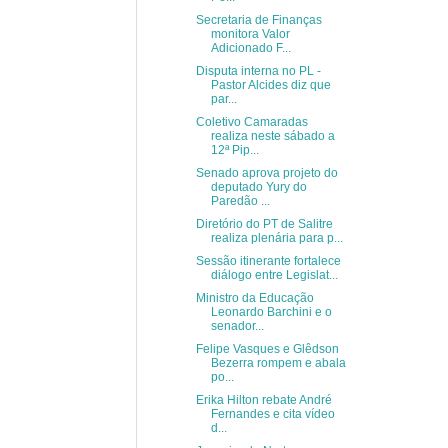
Secretaria de Finanças
monitora Valor
Adicionado F...
Disputa interna no PL -
Pastor Alcides diz que
par...
Coletivo Camaradas
realiza neste sábado a
12ª Pip...
Senado aprova projeto do
deputado Yury do
Paredão ...
Diretório do PT de Salitre
realiza plenária para p...
Sessão itinerante fortalece
diálogo entre Legislat...
Ministro da Educação
Leonardo Barchini e o
senador...
Felipe Vasques e Glêdson
Bezerra rompem e abala
po...
Erika Hilton rebate André
Fernandes e cita vídeo
d...