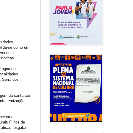
unidades
solida-se como um
ovendo a
stóricas.
 Lagoa dos
localidades
, Serra dos
agem da santa até
nfraternização
enciam a
urais Filhos de
ráficas resgatam