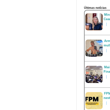
Últimas notícias
Min
Cea
Arm
mul
Mai
Fin
FPM
nest