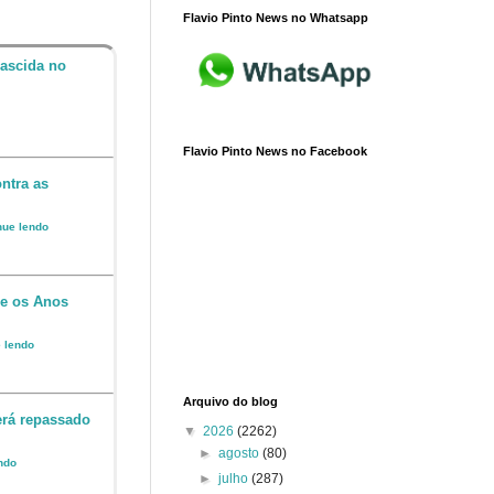
Flavio Pinto News no Whatsapp
nascida no
Flavio Pinto News no Facebook
ntra as
inue lendo
 e os Anos
e lendo
Arquivo do blog
erá repassado
▼
2026
(2262)
►
agosto
(80)
endo
►
julho
(287)