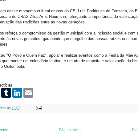
ram desse momento cultural grupos do CEI Luís Rodrigues da Fonseca, da E
eca e do CRAS Zilda Arns Neumann, reforçando a importância da valorização
servação das tradições entre as novas gerações.
os reforça o compromisso da gestão municipal com a inclusão social e com 
junto às novas gerações, garantindo que o orgulho das nossas raízes continue
nses.
ção "O Povo é Quem Faz", apoiar e realizar eventos como a Festa da Mãe A
 que manter um calendário festivo, é um ato de respeito e valorização da hist
vo Quilombola.
otícia!
P
T
L
E
i
u
i
m
n
m
n
a
t
b
k
i
Pinto
às
10:07
e
l
e
l
r
r
d
e
I
s
n
t
cente
Página inicial
Pos