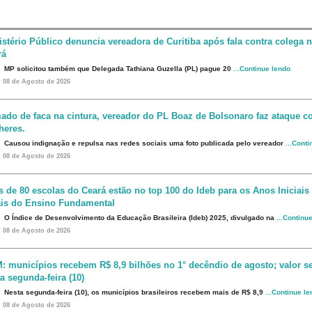
istério Público denuncia vereadora de Curitiba após fala contra colega 
rá
MP solicitou também que Delegada Tathiana Guzella (PL) pague 20
...Continue lendo
08 de Agosto de 2026
ado de faca na cintura, vereador do PL Boaz de Bolsonaro faz ataque co
heres.
Causou indignação e repulsa nas redes sociais uma foto publicada pelo vereador
...Cont
08 de Agosto de 2026
s de 80 escolas do Ceará estão no top 100 do Ideb para os Anos Iniciais
ais do Ensino Fundamental
O Índice de Desenvolvimento da Educação Brasileira (Ideb) 2025, divulgado na
...Continu
08 de Agosto de 2026
: municípios recebem R$ 8,9 bilhões no 1° decêndio de agosto; valor s
a segunda-feira (10)
Nesta segunda-feira (10), os municípios brasileiros recebem mais de R$ 8,9
...Continue l
08 de Agosto de 2026