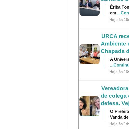
Érika Fon
em
...Co
Hoje às 16
URCA receb
Ambiente e
Chapada d
A Univers
...Contin
Hoje às 16
Vereadora
de colega 
defesa. Ve
O Prefei
Vanda d
Hoje às 14