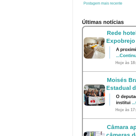
t
Postagem mais recente
Últimas notícias
Rede hotel
Expobrejo
A proximi
...Contin
Hoje às 18
Moisés Br
Estadual 
O deputa
institui
..
Hoje às 17
Câmara ap
câmeras do