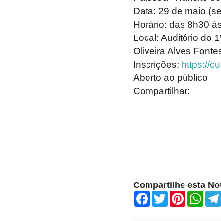
Data: 29 de maio (sex
Horário: das 8h30 à
Local: Auditório do
Oliveira Alves Fonte
Inscrições:
https://c
Aberto ao público
Compartilhar:
Compartilhe esta Not
F
T
P
W
a
w
i
h
c
i
n
a
e
t
t
t