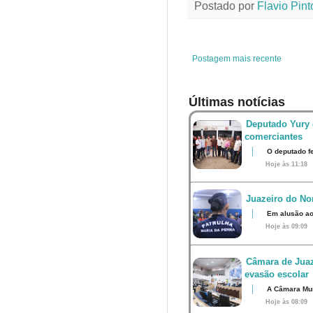
Postado por
Flavio Pint
b
t
e
s
o
e
r
A
o
r
e
p
k
s
p
t
Postagem mais recente
Últimas notícias
Deputado Yury 
comerciantes
O deputado fe
Hoje às 11:18
Juazeiro do Nor
Em alusão ao
Hoje às 09:09
Câmara de Juaz
evasão escolar
A Câmara Muni
Hoje às 08:09