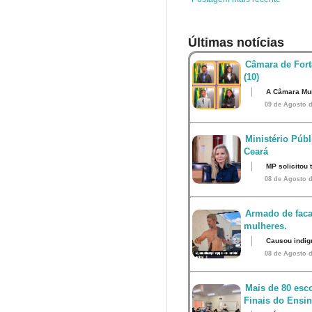
Últimas notícias
Câmara de Fort
(10)
A Câmara Mun
09 de Agosto d
Ministério Públ
Ceará
MP solicitou
08 de Agosto d
Armado de faca
mulheres.
Causou indig
08 de Agosto d
Mais de 80 esco
Finais do Ensi