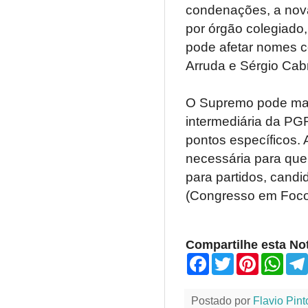
condenações, a nova
por órgão colegiado
pode afetar nomes 
Arruda e Sérgio Cabr
O Supremo pode mant
intermediária da PG
pontos específicos.
necessária para que
para partidos, candid
(Congresso em Foc
Compartilhe esta Not
F
T
P
W
a
w
i
h
c
i
n
a
e
t
t
t
Postado por
Flavio Pint
b
t
e
s