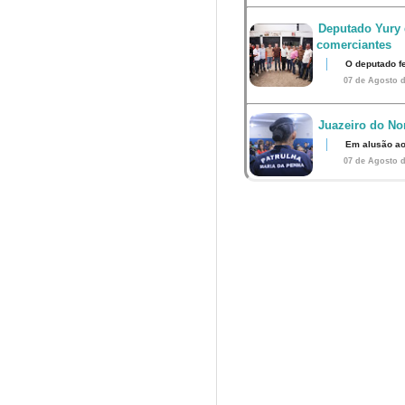
Deputado Yury 
comerciantes
O deputado fe
07 de Agosto d
Juazeiro do Nor
Em alusão ao
07 de Agosto d