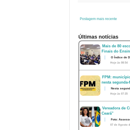
o
e
r
A
o
r
e
p
k
s
p
t
Postagem mais recente
Últimas notícias
Mais de 80 esco
Finais do Ensi
O Índice de 
Hoje às 08:54
FPM: município
nesta segunda-fe
Nesta segunda
Hoje às 07:35
Vereadora de Cu
Ceará"
Foto: Assess
07 de Agosto d