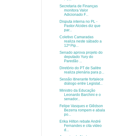
Secretaria de Finanças
monitora Valor
Adicionado F...
Disputa interna no PL -
Pastor Alcides diz que
par...
Coletivo Camaradas
realiza neste sábado a
12ª Pip...
Senado aprova projeto do
deputado Yury do
Paredão ...
Diretório do PT de Salitre
realiza plenária para p...
Sessão itinerante fortalece
diálogo entre Legislat...
Ministro da Educação
Leonardo Barchini e o
senador...
Felipe Vasques e Glêdson
Bezerra rompem e abala
po...
Erika Hilton rebate André
Fernandes e cita vídeo
d...