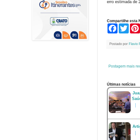
erro estimada de 
Compartilhe esta N
F
T
a
w
c
i
e
t
Postado por
Flavio 
b
t
o
e
o
r
k
Postagem mais re
Últimas notícias
Jua
Saú
Art