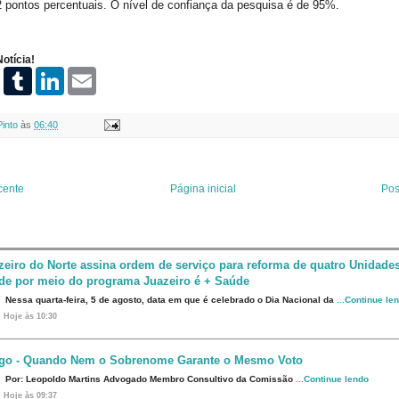
2 pontos percentuais. O nível de confiança da pesquisa é de 95%.
otícia!
P
T
L
E
i
u
i
m
n
m
n
a
t
b
k
i
Pinto
às
06:40
e
l
e
l
r
r
d
e
I
s
n
t
cente
Página inicial
Pos
zeiro do Norte assina ordem de serviço para reforma de quatro Unidade
de por meio do programa Juazeiro é + Saúde
Nessa quarta-feira, 5 de agosto, data em que é celebrado o Dia Nacional da
...Continue le
Hoje às 10:30
igo - Quando Nem o Sobrenome Garante o Mesmo Voto
Por: Leopoldo Martins Advogado Membro Consultivo da Comissão
...Continue lendo
Hoje às 09:37