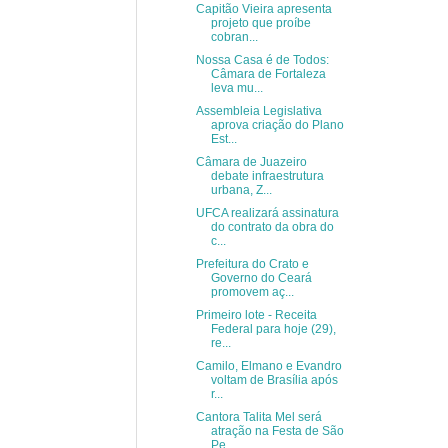
Capitão Vieira apresenta
projeto que proíbe
cobran...
Nossa Casa é de Todos:
Câmara de Fortaleza
leva mu...
Assembleia Legislativa
aprova criação do Plano
Est...
Câmara de Juazeiro
debate infraestrutura
urbana, Z...
UFCA realizará assinatura
do contrato da obra do
c...
Prefeitura do Crato e
Governo do Ceará
promovem aç...
Primeiro lote - Receita
Federal para hoje (29),
re...
Camilo, Elmano e Evandro
voltam de Brasília após
r...
Cantora Talita Mel será
atração na Festa de São
Pe...