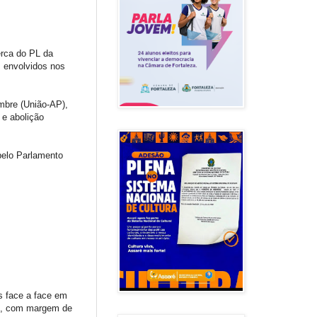
erca do PL da
s envolvidos nos
mbre (União-AP),
 e abolição
pelo Parlamento
s face a face em
as, com margem de