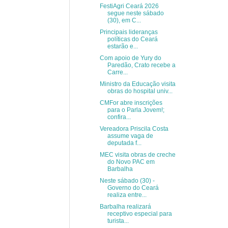
FestiAgri Ceará 2026
segue neste sábado
(30), em C...
Principais lideranças
políticas do Ceará
estarão e...
Com apoio de Yury do
Paredão, Crato recebe a
Carre...
Ministro da Educação visita
obras do hospital univ...
CMFor abre inscrições
para o Parla Jovem!;
confira...
Vereadora Priscila Costa
assume vaga de
deputada f...
MEC visita obras de creche
do Novo PAC em
Barbalha
Neste sábado (30) -
Governo do Ceará
realiza entre...
Barbalha realizará
receptivo especial para
turista...