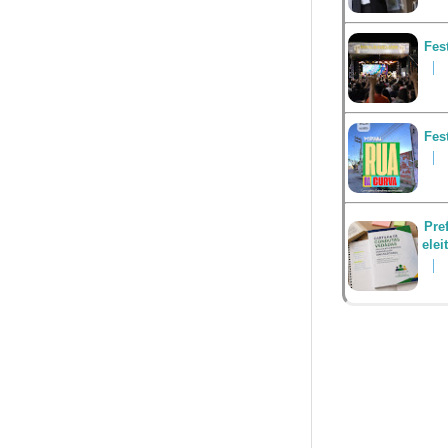
Fes
Fes
Pre
elei