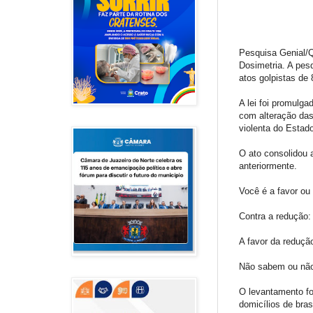
Pesquisa Genial/Q
Dosimetria. A pes
atos golpistas de 
A lei foi promulg
com alteração das
violenta do Estad
O ato consolidou 
anteriormente.
Você é a favor ou
Contra a redução
A favor da reduçã
Não sabem ou nã
O levantamento fo
domicílios de bra