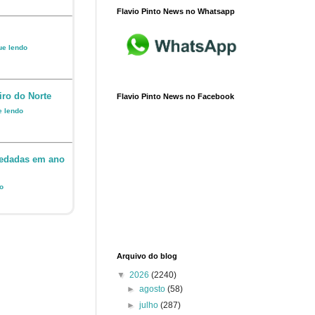
Flavio Pinto News no Whatsapp
nue lendo
iro do Norte
Flavio Pinto News no Facebook
e lendo
 vedadas em ano
do
Arquivo do blog
▼
2026
(2240)
►
agosto
(58)
►
julho
(287)