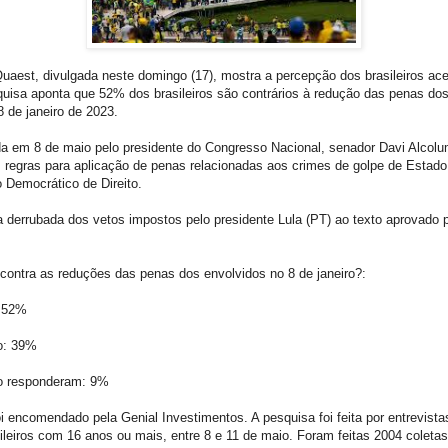
uaest, divulgada neste domingo (17), mostra a percepção dos brasileiros ac
quisa aponta que 52% dos brasileiros são contrários à redução das penas do
8 de janeiro de 2023.
ada em 8 de maio pelo presidente do Congresso Nacional, senador Davi Alcolu
 regras para aplicação de penas relacionadas aos crimes de golpe de Estado
o Democrático de Direito.
a derrubada dos vetos impostos pelo presidente Lula (PT) ao texto aprovado 
 contra as reduções das penas dos envolvidos no 8 de janeiro?:
: 52%
o: 39%
o responderam: 9%
i encomendado pela Genial Investimentos. A pesquisa foi feita por entrevista
sileiros com 16 anos ou mais, entre 8 e 11 de maio. Foram feitas 2004 colet