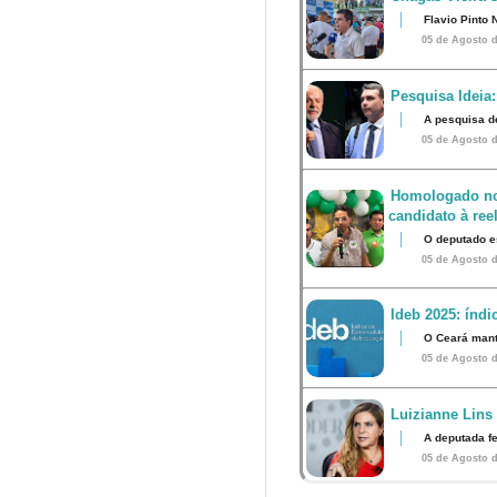
Flavio Pinto 
05 de Agosto d
Pesquisa Ideia:
A pesquisa d
05 de Agosto d
Homologado no
candidato à ree
O deputado e
05 de Agosto d
Ideb 2025: índ
O Ceará mant
05 de Agosto d
Luizianne Lins
A deputada f
05 de Agosto d