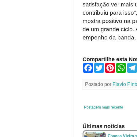
satisfação ver mais 
contribuiu para isso
mostra positivo na 
de um grande ciclo.
empenho da banda, v
Compartilhe esta Not
F
T
P
W
a
w
i
h
c
i
n
a
e
t
t
t
Postado por
Flavio Pint
b
t
e
s
o
e
r
A
o
r
e
p
k
s
p
t
Postagem mais recente
Últimas notícias
Chagas Vieira 