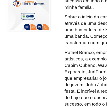
sucesso em todo o B
minha família”.
Sobre o início da ca
através de uma desc
uma brincadeira de 
uma banda. Começou 
transformou num gr
Rafael Branco, empr
artísticos, a exempl
Capim Cubano, Wawa
Expocrato, JuáForró,
que empresariar o jo
de jovem, John John
festa. É incrível a 
de hoje que o obser
sucesso, em todo o B