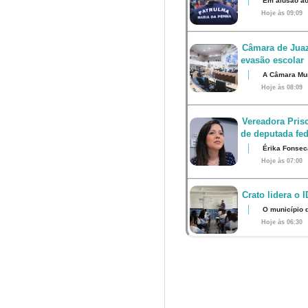
Em alusão ao
Hoje às 09:09
Câmara de Juaz
evasão escolar
A Câmara Muni
Hoje às 08:09
Vereadora Pris
de deputada fed
Érika Fonsec
Hoje às 07:00
Crato lidera o 
O município 
Hoje às 06:30