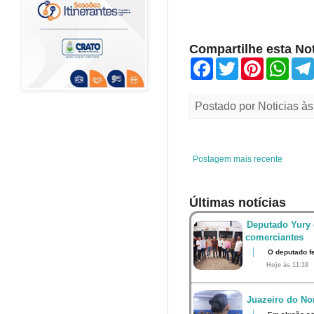
Compartilhe esta Not
F
T
P
W
a
w
i
h
c
i
n
a
e
t
t
t
Postado por
Noticias
à
b
t
e
s
o
e
r
A
o
r
e
p
k
s
p
t
Postagem mais recente
Últimas notícias
Deputado Yury 
comerciantes
O deputado fe
Hoje às 11:18
Juazeiro do Nor