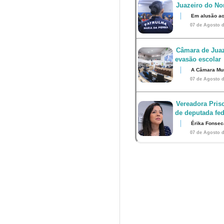
Juazeiro do Nor
Em alusão ao
07 de Agosto d
Câmara de Juaz
evasão escolar
A Câmara Muni
07 de Agosto d
Vereadora Pris
de deputada fed
Érika Fonsec
07 de Agosto d