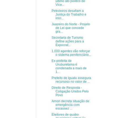
último ato político de
Vice...
Petroleiros desafiam a
Justiça do Trabalho e
inici...
Juazeiro do Norte - Projeto
de Lei que concede
gra...
Secretaria de Turismo
define ações para a
Expocrat...
1.000 agentes vão reforçar
o sistema penitenciário...
Ex-prefeita de
Uruburetama é
condenada a mais de
1...
Prefeito de Iguatu assegura
recursoso no valor de ...
Direito de Resposta -
Coligação Unidos Pelo
Povo
Arnon decreta situação de
emergência com
escassez ...
Eleitores de quatro