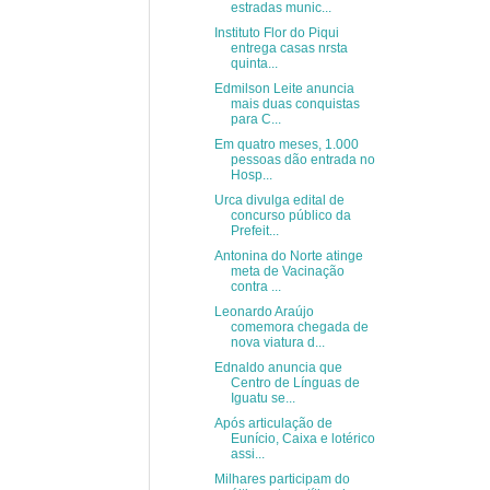
estradas munic...
Instituto Flor do Piqui
entrega casas nrsta
quinta...
Edmilson Leite anuncia
mais duas conquistas
para C...
Em quatro meses, 1.000
pessoas dão entrada no
Hosp...
Urca divulga edital de
concurso público da
Prefeit...
Antonina do Norte atinge
meta de Vacinação
contra ...
Leonardo Araújo
comemora chegada de
nova viatura d...
Ednaldo anuncia que
Centro de Línguas de
Iguatu se...
Após articulação de
Eunício, Caixa e lotérico
assi...
Milhares participam do