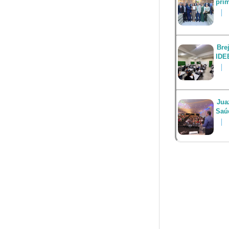
prim
Bre
IDE
Jua
Saú