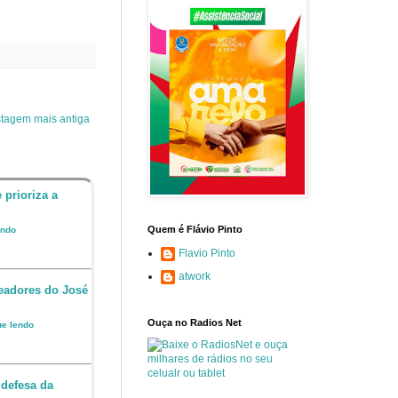
tagem mais antiga
 prioriza a
Quem é Flávio Pinto
endo
Flavio Pinto
atwork
readores do José
Ouça no Radios Net
ue lendo
 defesa da