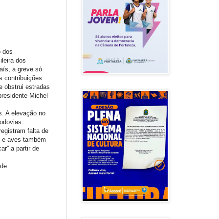
o dos
leira dos
aís, a greve só
s contribuições
e obstrui estradas
presidente Michel
. A elevação no
rodovias.
egistram falta de
es e aves também
r” a partir de
 de