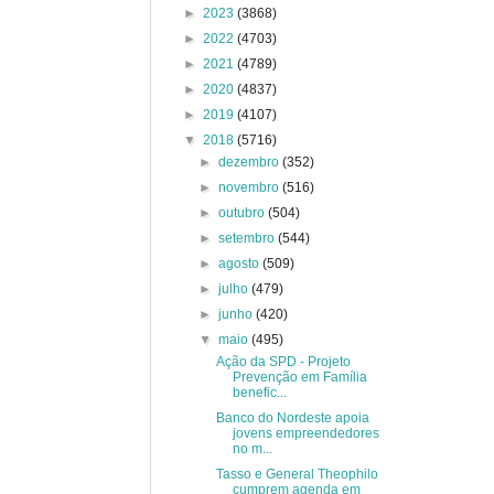
►
2023
(3868)
►
2022
(4703)
►
2021
(4789)
►
2020
(4837)
►
2019
(4107)
▼
2018
(5716)
►
dezembro
(352)
►
novembro
(516)
►
outubro
(504)
►
setembro
(544)
►
agosto
(509)
►
julho
(479)
►
junho
(420)
▼
maio
(495)
Ação da SPD - Projeto
Prevenção em Família
benefic...
Banco do Nordeste apoia
jovens empreendedores
no m...
Tasso e General Theophilo
cumprem agenda em