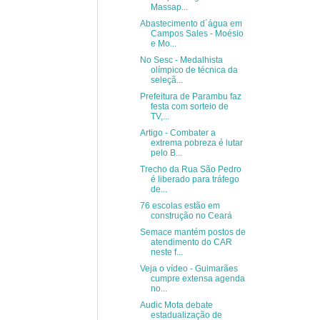
Massap...
Abastecimento d´água em
Campos Sales - Moésio
e Mo...
No Sesc - Medalhista
olímpico de técnica da
seleçã...
Prefeitura de Parambu faz
festa com sorteio de
TV,...
Artigo - Combater a
extrema pobreza é lutar
pelo B...
Trecho da Rua São Pedro
é liberado para tráfego
de...
76 escolas estão em
construção no Ceará
Semace mantém postos de
atendimento do CAR
neste f...
Veja o vídeo - Guimarães
cumpre extensa agenda
no...
Audic Mota debate
estadualização de