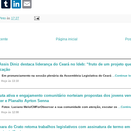
P
T
L
E
i
u
i
m
n
m
n
a
t
b
k
i
Pinto
às
17:27
e
l
e
l
r
r
d
e
I
s
n
t
cente
Página inicial
Pos
Assis Diniz destaca liderança do Ceará no Ideb: “fruto de um projeto que
cação
Em pronunciamento na sessão plenária da Assembleia Legislativa do Ceará
...Continue l
Hoje às 13:10
uta ativa e engajamento comunitário norteiam propostas dos jovens ve
er e Planalto Ayrton Senna
Fotos: Luciano Melo/CMForObservar a sua comunidade com atenção, escutar os
...Contin
Hoje às 12:08
ara do Crato retoma trabalhos legislativos com assinatura de termo em