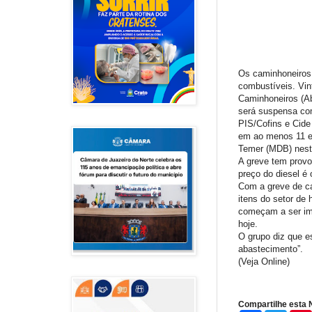
Os caminhoneiros 
combustíveis. Vin
Caminhoneiros (Ab
será suspensa com
PIS/Cofins e Cide 
em ao menos 11 es
Temer (MDB) nesta
A greve tem provo
preço do diesel é 
Com a greve de ca
itens do setor de
começam a ser imp
hoje.
O grupo diz que es
abastecimento”.
(Veja Online)
Compartilhe esta N