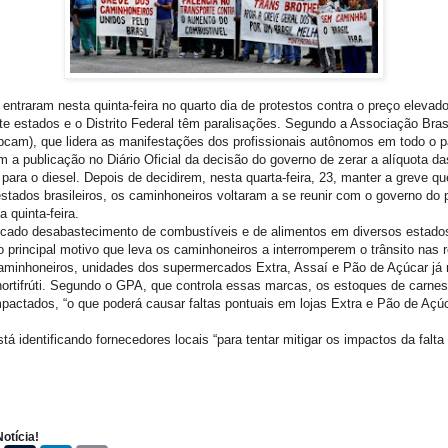
entraram nesta quinta-feira no quarto dia de protestos contra o preço elevad
te estados e o Distrito Federal têm paralisações. Segundo a Associação Brasi
cam), que lidera as manifestações dos profissionais autônomos em todo o p
 a publicação no Diário Oficial da decisão do governo de zerar a alíquota da
para o diesel. Depois de decidirem, nesta quarta-feira, 23, manter a greve qu
tados brasileiros, os caminhoneiros voltaram a se reunir com o governo do 
 quinta-feira.
cado desabastecimento de combustíveis e de alimentos em diversos estados
o principal motivo que leva os caminhoneiros a interromperem o trânsito nas 
minhoneiros, unidades dos supermercados Extra, Assaí e Pão de Açúcar já r
 hortifrúti. Segundo o GPA, que controla essas marcas, os estoques de carn
actados, “o que poderá causar faltas pontuais em lojas Extra e Pão de Açúca
tá identificando fornecedores locais “para tentar mitigar os impactos da falta
otícia!