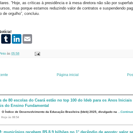
ares. “Hoje, as críticas à presidência e à mesa diretora não são por superfa
cursos, mas porque estamos reduzindo valor de contratos e suspendendo pa
 de orgulho”, concluiu.
otícia!
P
T
L
E
i
u
i
m
n
m
n
a
t
b
k
i
Pinto
às
05:58
e
l
e
l
r
r
d
e
I
s
n
t
cente
Página inicial
Pos
s de 80 escolas do Ceará estão no top 100 do Ideb para os Anos Iniciais
ais do Ensino Fundamental
O Índice de Desenvolvimento da Educação Brasileira (Ideb) 2025, divulgado na
...Continu
Hoje às 08:54
: municípios recebem R$ 8,9 bilhões no 1° decêndio de agosto; valor s