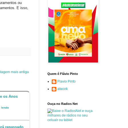
turamentos ou
gamentos. E isso,
tagem mais antiga
Quem é Flávio Pinto
Flavio Pinto
atwork
 e os Anos
Ouça no Radios Net
e lendo
erá repassado