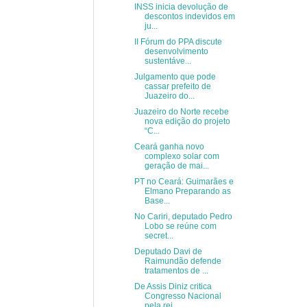
INSS inicia devolução de
descontos indevidos em
ju...
II Fórum do PPA discute
desenvolvimento
sustentáve...
Julgamento que pode
cassar prefeito de
Juazeiro do...
Juazeiro do Norte recebe
nova edição do projeto
“C...
Ceará ganha novo
complexo solar com
geração de mai...
PT no Ceará: Guimarães e
Elmano Preparando as
Base...
No Cariri, deputado Pedro
Lobo se reúne com
secret...
Deputado Davi de
Raimundão defende
tratamentos de ...
De Assis Diniz critica
Congresso Nacional
pela rej...