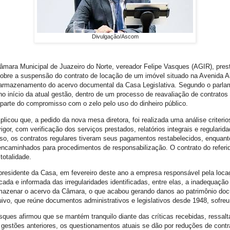
Divulgação/Ascom
âmara Municipal de Juazeiro do Norte, vereador Felipe Vasques (AGIR), pres
obre a suspensão do contrato de locação de um imóvel situado na Avenida A
a armazenamento do acervo documental da Casa Legislativa. Segundo o parla
 no início da atual gestão, dentro de um processo de reavaliação de contrato
parte do compromisso com o zelo pelo uso do dinheiro público.
licou que, a pedido da nova mesa diretora, foi realizada uma análise criteri
gor, com verificação dos serviços prestados, relatórios integrais e regularida
o, os contratos regulares tiveram seus pagamentos restabelecidos, enquant
 encaminhados para procedimentos de responsabilização. O contrato do referid
otalidade.
residente da Casa, em fevereiro deste ano a empresa responsável pela locaç
cada e informada das irregularidades identificadas, entre elas, a inadequação 
mazenar o acervo da Câmara, o que acabou gerando danos ao patrimônio do
uivo, que reúne documentos administrativos e legislativos desde 1948, sofreu
asques afirmou que se mantém tranquilo diante das críticas recebidas, ressal
 gestões anteriores, os questionamentos atuais se dão por reduções de contr