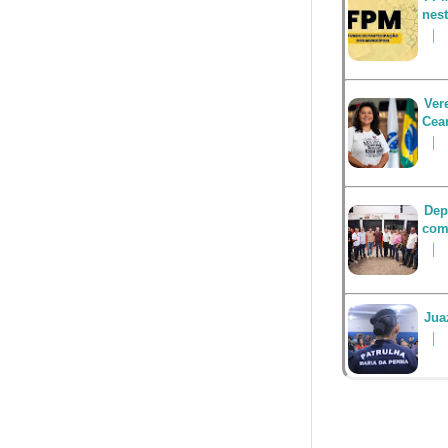
nest
Ver
Cea
Dep
com
Jua