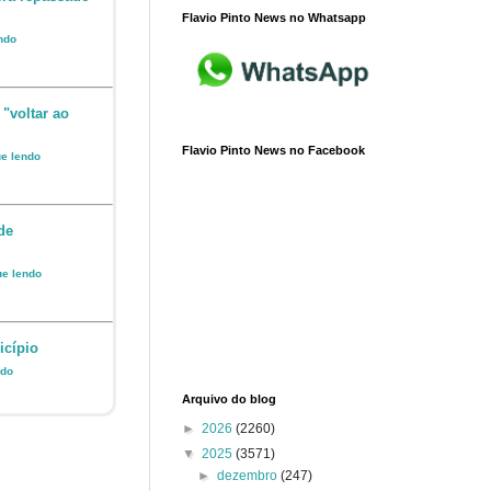
Flavio Pinto News no Whatsapp
endo
 "voltar ao
Flavio Pinto News no Facebook
ue lendo
de
ue lendo
icípio
ndo
Arquivo do blog
►
2026
(2260)
▼
2025
(3571)
►
dezembro
(247)