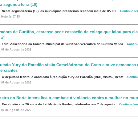
a segunda-feira (10)
Nesta segunda-feira (10), os municípios brasileiros recebem mais de R$ 8,9
...Continue l
Hoje às 07:35
eadora de Curitiba, cearense pede cassação de colega que falou para ela
rá"
Foto: Assessoria da Câmara Municipal de CuritibaA vereadora de Curitiba Vanda
...Contin
07 de Agosto de 2026
utado Yury do Paredão visita Camelódromo do Crato e ouve demandas 
erciantes
O deputado federal e candidato à reeleição Yury do Paredão (MDB) visitou, nesta
...Contin
07 de Agosto de 2026
zeiro do Norte intensifica o combate à violência contra a mulher no mun
Em alusão aos 20 anos da Lei Maria da Penha, celebrados em 7 de agosto,
...Continue le
07 de Agosto de 2026