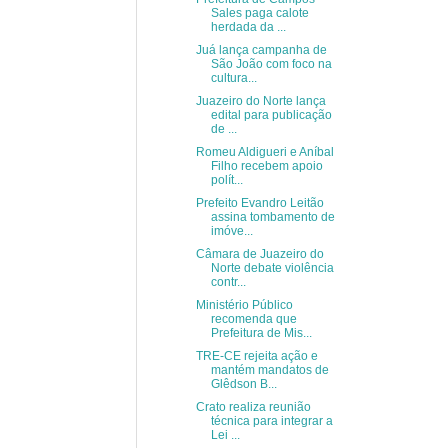
Sales paga calote
herdada da ...
Juá lança campanha de
São João com foco na
cultura...
Juazeiro do Norte lança
edital para publicação
de ...
Romeu Aldigueri e Aníbal
Filho recebem apoio
polít...
Prefeito Evandro Leitão
assina tombamento de
imóve...
Câmara de Juazeiro do
Norte debate violência
contr...
Ministério Público
recomenda que
Prefeitura de Mis...
TRE-CE rejeita ação e
mantém mandatos de
Glêdson B...
Crato realiza reunião
técnica para integrar a
Lei ...