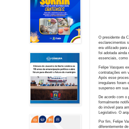
O presidente da C
esclarecimentos s
era utilizado par
foi adotada ainda
essenciais, como 
Felipe Vasques exp
contratações em vi
Após esse process
irregulares foram
suspenso em sua t
De acordo com o p
formalmente notifi
do imóvel para ar
Legislativo. O arq
Por fim, Felipe V
diferentemente de