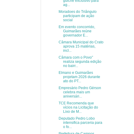
guichê exclusivo para
ag...
Moradoes do Triângulo
participam de ação
social
Em evento concorrido,
Guimarães reúne
governador E...
Câmara Municipal do Crato
aprova 15 matérias,
incl...
Câmara com o Povo”
realiza segunda edição
no bairr...
Elmano e Guimarães
projetam 2026 durante
ato do PT...
Empresário Pedro Gérson
celebra mais um
aniversári...
TCE Recomenda que
vícios na Licitação do
Lixo de M...
Deputado Pedro Lobo
intensifica parceria para
o fo...
Prefeitura de Campos