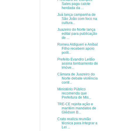
Sales paga calote
herdada da ...
Juá lança campanha de
São João com foco na
cultura...
Juazeiro do Norte lança
edital para publicação
de ...
Romeu Aldigueri e Aníbal
Filho recebem apoio
polít...
Prefeito Evandro Leitão
assina tombamento de
imóve...
Câmara de Juazeiro do
Norte debate violência
contr...
Ministério Público
recomenda que
Prefeitura de Mis...
TRE-CE rejeita ação e
mantém mandatos de
Glêdson B...
Crato realiza reunião
técnica para integrar a
Lei ...