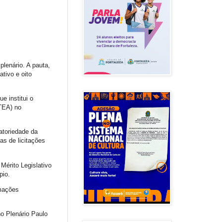
plenário. A pauta,
ativo e oito
e institui o
TEA) no
atoriedade da
s de licitações
Mérito Legislativo
pio.
rmações
no Plenário Paulo