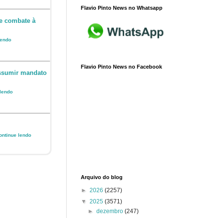
Flavio Pinto News no Whatsapp
e combate à
lendo
Flavio Pinto News no Facebook
assumir mandato
 lendo
Continue lendo
Arquivo do blog
►
2026
(2257)
▼
2025
(3571)
►
dezembro
(247)