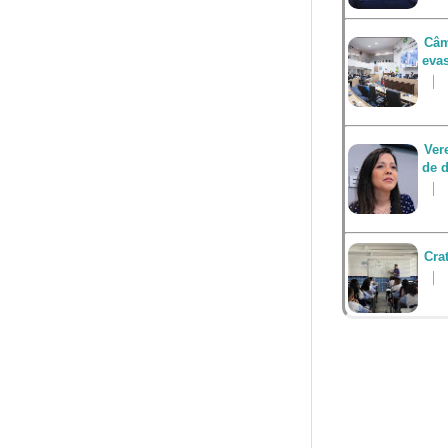
Câm
eva
Ver
de d
Cra