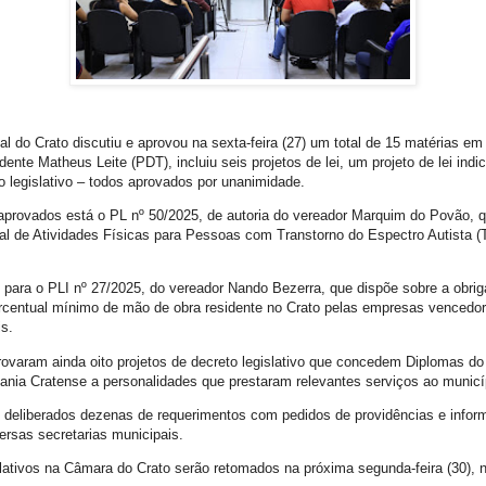
 do Crato discutiu e aprovou na sexta-feira (27) um total de 15 matérias em 
dente Matheus Leite (PDT), incluiu seis projetos de lei, um projeto de lei indic
to legislativo – todos aprovados por unanimidade.
 aprovados está o PL nº 50/2025, de autoria do vereador Marquim do Povão, qu
l de Atividades Físicas para Pessoas com Transtorno do Espectro Autista (
ara o PLI nº 27/2025, do vereador Nando Bezerra, que dispõe sobre a obrig
rcentual mínimo de mão de obra residente no Crato pelas empresas vencedora
is.
ovaram ainda oito projetos de decreto legislativo que concedem Diplomas do 
dania Cratense a personalidades que prestaram relevantes serviços ao municí
 deliberados dezenas de requerimentos com pedidos de providências e info
ersas secretarias municipais.
slativos na Câmara do Crato serão retomados na próxima segunda-feira (30), 