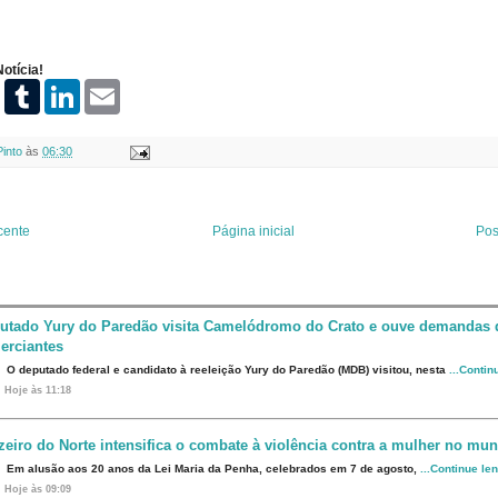
otícia!
P
T
L
E
i
u
i
m
n
m
n
a
t
b
k
i
Pinto
às
06:30
e
l
e
l
r
r
d
e
I
s
n
t
cente
Página inicial
Pos
utado Yury do Paredão visita Camelódromo do Crato e ouve demandas 
erciantes
O deputado federal e candidato à reeleição Yury do Paredão (MDB) visitou, nesta
...Contin
Hoje às 11:18
zeiro do Norte intensifica o combate à violência contra a mulher no mun
Em alusão aos 20 anos da Lei Maria da Penha, celebrados em 7 de agosto,
...Continue le
Hoje às 09:09