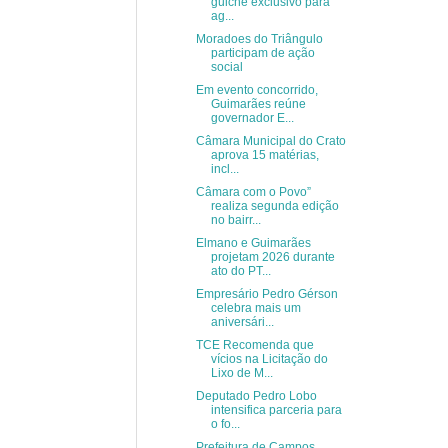
guichê exclusivo para
ag...
Moradoes do Triângulo
participam de ação
social
Em evento concorrido,
Guimarães reúne
governador E...
Câmara Municipal do Crato
aprova 15 matérias,
incl...
Câmara com o Povo”
realiza segunda edição
no bairr...
Elmano e Guimarães
projetam 2026 durante
ato do PT...
Empresário Pedro Gérson
celebra mais um
aniversári...
TCE Recomenda que
vícios na Licitação do
Lixo de M...
Deputado Pedro Lobo
intensifica parceria para
o fo...
Prefeitura de Campos