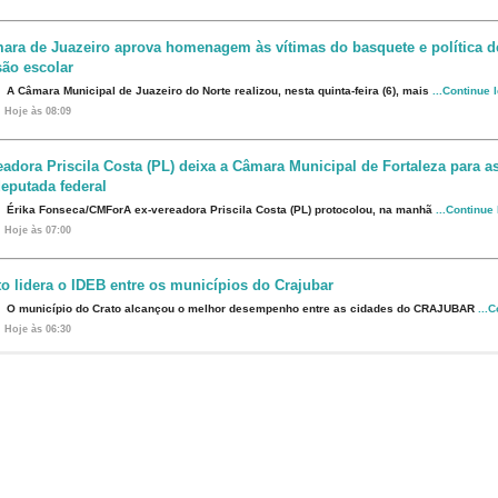
ara de Juazeiro aprova homenagem às vítimas do basquete e política d
são escolar
A Câmara Municipal de Juazeiro do Norte realizou, nesta quinta-feira (6), mais
...Continue 
Hoje às 08:09
eadora Priscila Costa (PL) deixa a Câmara Municipal de Fortaleza para 
eputada federal
Érika Fonseca/CMForA ex-vereadora Priscila Costa (PL) protocolou, na manhã
...Continue
Hoje às 07:00
to lidera o IDEB entre os municípios do Crajubar
O município do Crato alcançou o melhor desempenho entre as cidades do CRAJUBAR
...
Hoje às 06:30