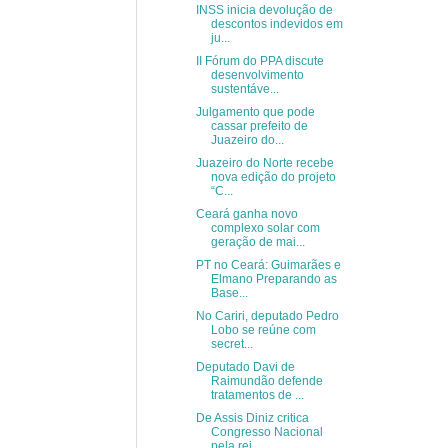
INSS inicia devolução de
descontos indevidos em
ju...
II Fórum do PPA discute
desenvolvimento
sustentáve...
Julgamento que pode
cassar prefeito de
Juazeiro do...
Juazeiro do Norte recebe
nova edição do projeto
“C...
Ceará ganha novo
complexo solar com
geração de mai...
PT no Ceará: Guimarães e
Elmano Preparando as
Base...
No Cariri, deputado Pedro
Lobo se reúne com
secret...
Deputado Davi de
Raimundão defende
tratamentos de ...
De Assis Diniz critica
Congresso Nacional
pela rej...